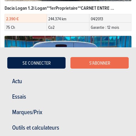
Dacia Logan 1.2i Logan**1erProprietaire**CARNET ENTRE ...
2.390 €
244.374 km
04/2013
75 Ch
Co2
Garantie : 12 mois
SE CONNECTER
S'ABONNER
Actu
Essais
Marques/Prix
Outils et calculateurs
Dacia Logan 1.5 dCi