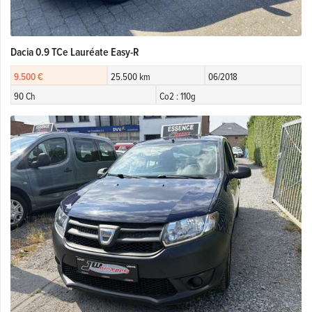
Dacia 0.9 TCe Lauréate Easy-R
9.500 €
25.500 km
06/2018
90 Ch
Co2 : 110g