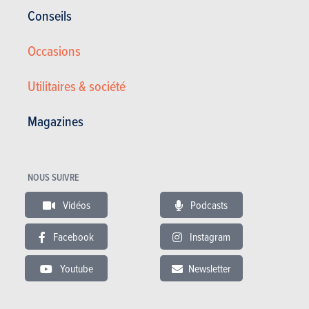
2.750 €
220.000 km
12/2010
Conseils
68 Ch
Co2
Occasions
Utilitaires & société
Magazines
NOUS SUIVRE
Vidéos
Podcasts
Facebook
Instagram
Dacia 1.5 dCi / CLIM / 1 PROPRIO / GARANTIE !!!
Youtube
Newsletter
4.490 €
155.530 km
08/2014
90 Ch
Co2 : 99g
Garantie : 12 mois