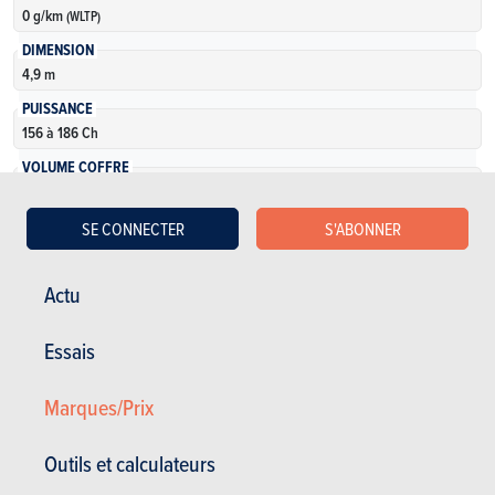
0 g/km
(WLTP)
DIMENSION
4,9 m
PUISSANCE
156 à 186 Ch
VOLUME COFFRE
0 l
NOMBRE DE VERSIONS
SE CONNECTER
S'ABONNER
5
Actu
En savoir plus
Essais
Marques/Prix
Outils et calculateurs
Voir les anciens modèles