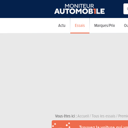
Essais
Actu
Marques/Prix
Ou
Vous êtes ici :
Accueil
/
Tous les essais
/
Premi
Trouvez la voiture qui v