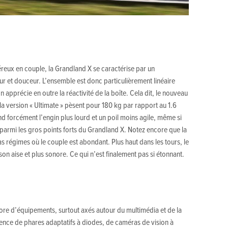
éreux en couple, la Grandland X se caractérise par un
 et douceur. L’ensemble est donc particulièrement linéaire
apprécie en outre la réactivité de la boîte. Cela dit, le nouveau
a version « Ultimate » pèsent pour 180 kg par rapport au 1.6
end forcément l’engin plus lourd et un poil moins agile, même si
 parmi les gros points forts du Grandland X. Notez encore que la
s régimes où le couple est abondant. Plus haut dans les tours, le
on aise et plus sonore. Ce qui n’est finalement pas si étonnant.
thore d’équipements, surtout axés autour du multimédia et de la
sence de phares adaptatifs à diodes, de caméras de vision à