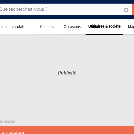
Utilitaires & société
tils et calculateurs
Conseils
Occasions
Mag
ers essais
ous convient