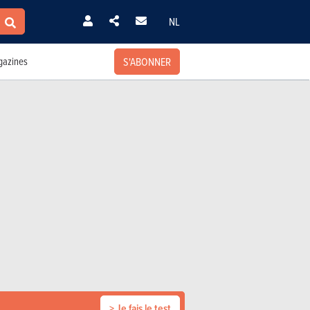
NL
S'ABONNER
azines
> Je fais le test