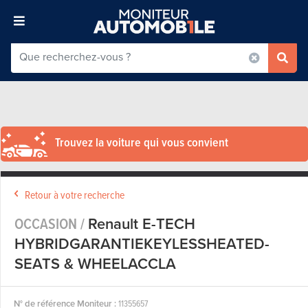
Trouvez la voiture qui vous convient
Retour à votre recherche
OCCASION /
Renault E-TECH
HYBRIDGARANTIEKEYLESSHEATED-
SEATS & WHEELACCLA
N° de référence Moniteur :
11355657