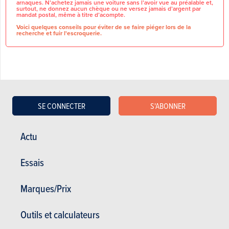
arnaques. N’achetez jamais une voiture sans l’avoir vue au préalable et,
surtout, ne donnez aucun chèque ou ne versez jamais d’argent par
mandat postal, même à titre d’acompte.
Voici quelques conseils pour éviter de se faire piéger lors de la
recherche et fuir l'escroquerie.
CARACTÉRISTIQUES GÉNÉRALES
SE CONNECTER
S'ABONNER
Marque
Renault
T.V.A récupérable
Non
Actu
Nbre de propriétaires
1
Essais
DÉTAILS DU VÉHICULE
Marques/Prix
Carburant
Essence
Nbre de places
5
Outils et calculateurs
Nbre de portes
5