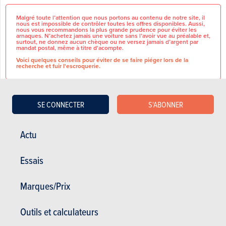
Malgré toute l’attention que nous portons au contenu de notre site, il
nous est impossible de contrôler toutes les offres disponibles. Aussi,
nous vous recommandons la plus grande prudence pour éviter les
arnaques. N’achetez jamais une voiture sans l’avoir vue au préalable et,
surtout, ne donnez aucun chèque ou ne versez jamais d’argent par
mandat postal, même à titre d’acompte.
Voici quelques conseils pour éviter de se faire piéger lors de la
recherche et fuir l'escroquerie.
SE CONNECTER
S'ABONNER
CARACTÉRISTIQUES
Actu
GÉNÉRALES
Marque
Chrysler
M.V Concept Automotive – Votre
Essais
partenaire automobile de
Modèle
300C
confiance en Belgique
M.V
Concept Automotive vous
T.V.A récupérable
Non
Marques/Prix
accompagne dans l'achat, la vente
et la reprise de véhicules d'occasion
Nbre de
1
soigneusement sélectionnés.
propriétaires
Outils et calculateurs
Nous mettons au centre de notre
service :
transparence,