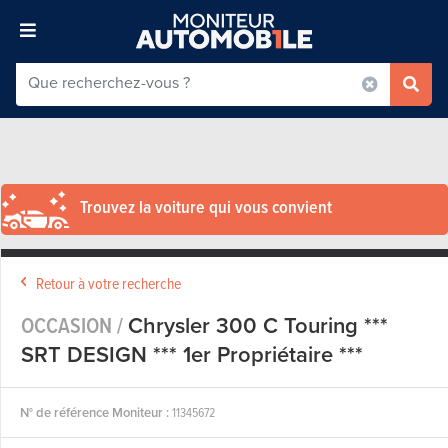
Trouvez la voiture qui vous convient
Retour à votre recherche
OCCASION /
Chrysler 300 C Touring ***
SRT DESIGN *** 1er Propriétaire ***
N° de référence Moniteur :
11345672