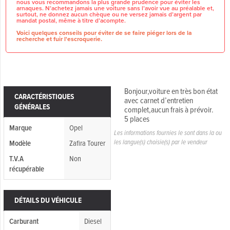
nous vous recommandons la plus grande prudence pour éviter les
arnaques. N’achetez jamais une voiture sans l’avoir vue au préalable et,
surtout, ne donnez aucun chèque ou ne versez jamais d’argent par
mandat postal, même à titre d’acompte.
Voici quelques conseils pour éviter de se faire piéger lors de la
recherche et fuir l'escroquerie.
Bonjour,voiture en très bon état
CARACTÉRISTIQUES
avec carnet d’entretien
GÉNÉRALES
complet,aucun frais à prévoir.
5 places
Marque
Opel
Les informations fournies le sont dans la ou
les langue(s) choisie(s) par le vendeur
Modèle
Zafira Tourer
T.V.A
Non
récupérable
DÉTAILS DU VÉHICULE
Carburant
Diesel