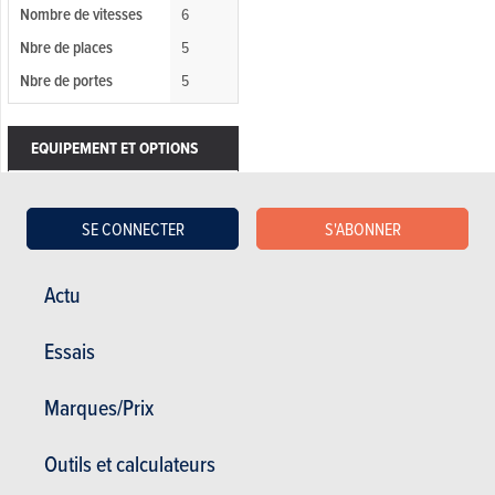
Nombre de vitesses
6
Nbre de places
5
Nbre de portes
5
EQUIPEMENT ET OPTIONS
Aide au stationnement arrière
Aide au stationnement Avant
SE CONNECTER
S'ABONNER
Climatisation
Actu
Radar de recul
Système d'aide au stationnement
Essais
automatique
Airbag arrière
Marques/Prix
Airbag tête
Airbag
Outils et calculateurs
Airbag pasager