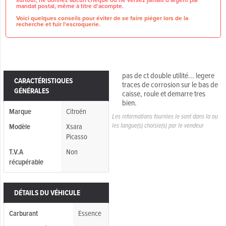
mandat postal, même à titre d’acompte.
Voici quelques conseils pour éviter de se faire piéger lors de la
recherche et fuir l'escroquerie.
pas de ct double utilité... legere
CARACTÉRISTIQUES
traces de corrosion sur le bas de
GÉNÉRALES
caisse, roule et demarre tres
bien.
Marque
Citroën
Les informations fournies le sont dans la ou
les langue(s) choisie(s) par le vendeur
Modèle
Xsara
Picasso
T.V.A
Non
récupérable
DÉTAILS DU VÉHICULE
Carburant
Essence