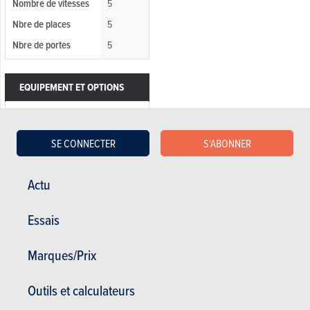
Nombre de vitesses
5
Nbre de places
5
Nbre de portes
5
EQUIPEMENT ET OPTIONS
Affichage tête haute
Climatisation
SE CONNECTER
S'ABONNER
Rétroviseurs rabatables
électriques
Actu
Sièges arrières fractionnable
Vitres teintées
Essais
Vitres électriques
Marques/Prix
CD
Ordinateur de bord
Outils et calculateurs
Radio