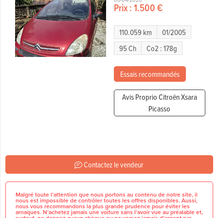
Prix :
1.500 €
110.059 km
01/2005
95 Ch
Co2 : 178g
Essais recommandés
Avis Proprio Citroën Xsara
Picasso
Contactez le vendeur
Malgré toute l’attention que nous portons au contenu de notre site, il
nous est impossible de contrôler toutes les offres disponibles. Aussi,
nous vous recommandons la plus grande prudence pour éviter les
arnaques. N’achetez jamais une voiture sans l’avoir vue au préalable et,
surtout, ne donnez aucun chèque ou ne versez jamais d’argent par