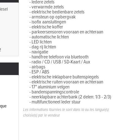
- ledere zetels
- verwarmde zetels
iesel
- elektrische bedienbare zetels
- armsteun op opbergvak
- isofix aansluitingen
- elektrische koffer
- parkeersensoren vooraan en achteraan
- automatische lichten
- LED lichten
- dag rij lichten
2
- navigatie
- handfree telefoon via bluetooth
- radio / CD / USB / SD-Kaart / Aux
- airbags
- ESP / ABS
- elektrische inklapbare buitenspiegels
- elektrische ruiten vooraan en achteraan
- 17" aluminium velgen
- bandenspanningscontrole
- neerklapbare achterbank (2 delen: 1/3 - 2/3)
- multifunctioneel leder stuur
ique
- getinte ruiten
Les informations fournies le sont dans la ou les langue(s)
- trekhaak tot 1.800 kg
choisie(s) par le vendeur
- ...
Bijzonderheden:
- 12 maanden waarborg
- Aanvraagformulier tot inschrijving voertuig