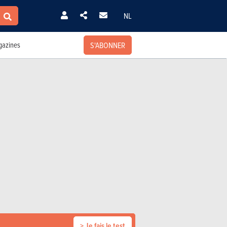
NL
S'ABONNER
azines
> Je fais le test