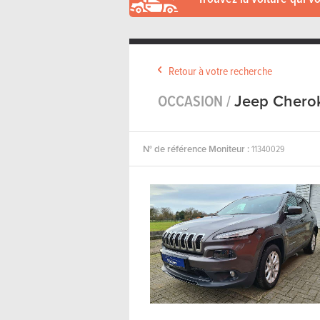
Retour à votre recherche
OCCASION /
Jeep Chero
N° de référence Moniteur :
11340029