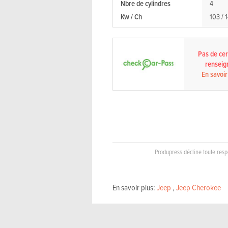
Nbre de cylindres
4
Kw / Ch
103 / 
Pas de cert
renseig
En savoir
Produpress décline toute respo
En savoir plus:
Jeep
,
Jeep Cherokee