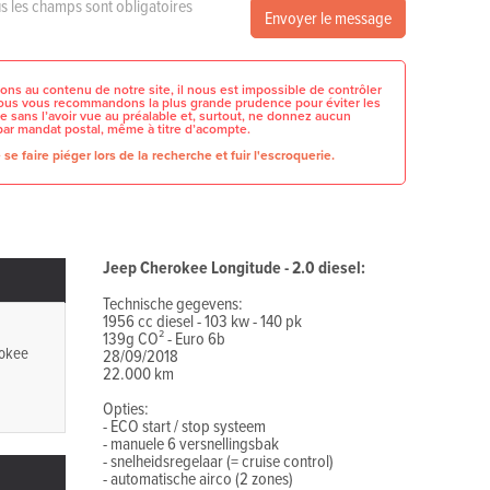
s les champs sont obligatoires
Envoyer le message
ons au contenu de notre site, il nous est impossible de contrôler
 nous vous recommandons la plus grande prudence pour éviter les
e sans l’avoir vue au préalable et, surtout, ne donnez aucun
par mandat postal, même à titre d’acompte.
se faire piéger lors de la recherche et fuir l'escroquerie.
Jeep Cherokee Longitude - 2.0 diesel:
Technische gegevens:
1956 cc diesel - 103 kw - 140 pk
139g CO² - Euro 6b
okee
28/09/2018
22.000 km
Opties:
- ECO start / stop systeem
- manuele 6 versnellingsbak
- snelheidsregelaar (= cruise control)
- automatische airco (2 zones)