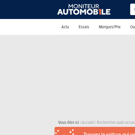
Actu
Essais
Marques/Prix
Out
Vous êtes ici :
Accueil
/
Rechercher auto occas
Trouvez la voiture qui v