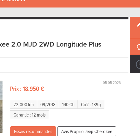
kee 2.0 MJD 2WD Longitude Plus
05-05-2026
Prix :
18.950 €
22.000 km
09/2018
140 Ch
Co2 : 139g
Garantie : 12 mois
Essais recommandés
Avis Proprio Jeep Cherokee