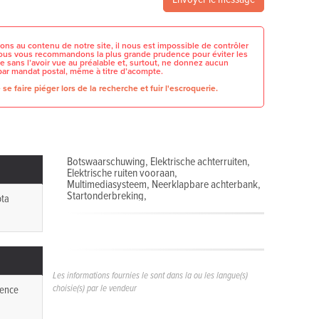
ons au contenu de notre site, il nous est impossible de contrôler
 nous vous recommandons la plus grande prudence pour éviter les
e sans l’avoir vue au préalable et, surtout, ne donnez aucun
par mandat postal, même à titre d’acompte.
se faire piéger lors de la recherche et fuir l'escroquerie.
Botswaarschuwing, Elektrische achterruiten,
Elektrische ruiten vooraan,
Multimediasysteem, Neerklapbare achterbank,
Startonderbreking,
ota
Les informations fournies le sont dans la ou les langue(s)
choisie(s) par le vendeur
ence