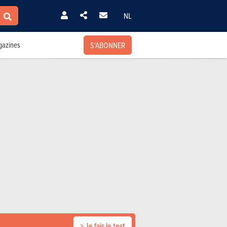
NL
S'ABONNER
azines
> Je fais le test