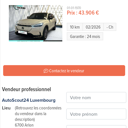
01-01-1970
Prix :
43.906 €
10 km
02/2026
- Ch
Garantie : 24 mois
Contactez le vendeur
Vendeur professionnel
AutoScout24 Luxembourg
Lieu
(Retrouvez les coordonnées
du vendeur dans la
description)
6700 Arlon