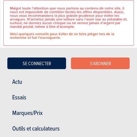
Malgré toute l’attention que nous portons au contenu de notre site, il
nous est impossible de contrôler toutes les offres disponibles. Aussi,
nous vous recommandons la plus grande prudence pour éviter les
arnaques. N’achetez jamais une voiture sans l’avoir vue au préalable et,
surtout, ne donnez aucun chèque ou ne versez jamais d’argent par
mandat postal, même à titre d’acompte.
Voici quelques conseils pour éviter de se faire piéger lors de la
recherche et fuir l'escroquerie.
SE CONNECTER
S'ABONNER
CARACTÉRISTIQUES
GÉNÉRALES
voor meer vragen stuur ons
Actu
gerust een Email of contacteer
Marque
Renault
ons !!!!!!
Nieuwe Niet ingeschreven
Essais
T.V.A récupérable
Non
voertuigen
Master Chassis met Meubelbak
opbouw light kast
Marques/Prix
Verkrijgbaar in 2 verschillende
DÉTAILS DU VÉHICULE
versies Doorsteek
1ste versie doorganshoogte
Outils et calculateurs
opening achteraan 2.280mm
Carburant
Diesel
alumac opbouw