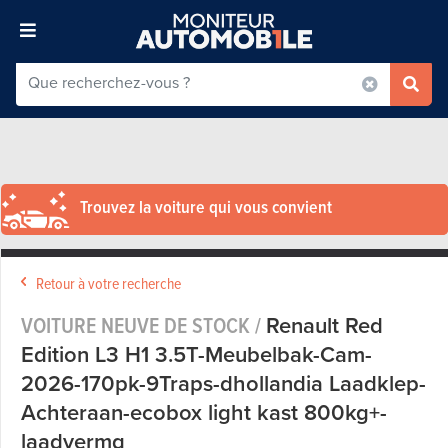
Trouvez la voiture qui vous convient
Retour à votre recherche
VOITURE NEUVE DE STOCK /
Renault Red
Edition L3 H1 3.5T-Meubelbak-Cam-
2026-170pk-9Traps-dhollandia Laadklep-
Achteraan-ecobox light kast 800kg+-
laadvermg