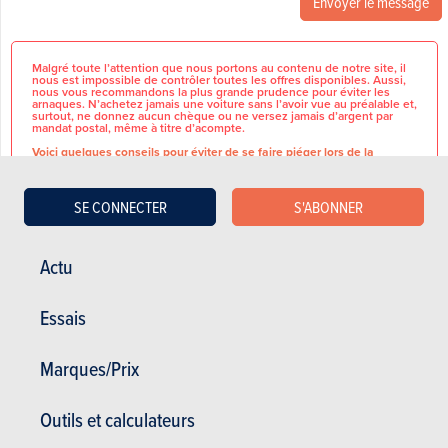
Envoyer le message
Malgré toute l’attention que nous portons au contenu de notre site, il
nous est impossible de contrôler toutes les offres disponibles. Aussi,
nous vous recommandons la plus grande prudence pour éviter les
arnaques. N’achetez jamais une voiture sans l’avoir vue au préalable et,
surtout, ne donnez aucun chèque ou ne versez jamais d’argent par
mandat postal, même à titre d’acompte.
Voici quelques conseils pour éviter de se faire piéger lors de la
recherche et fuir l'escroquerie.
SE CONNECTER
S'ABONNER
Actu
Driver Assistance Pack
CARACTÉRISTIQUES
Pre Collision Assist
GÉNÉRALES
ACC Adaptive Cruise Control
Heated Mirrors
Essais
Lane Assist
Marque
Ford
Traffic Sign Recognition
360 Cam
Marques/Prix
Modèle
Puma
Winter Pack&nbsp;
Heated Seats | Steering Wheel
T.V.A récupérable
Non
KeyLess Entry
Outils et calculateurs
Power Trunk
Alloy Wheels 18