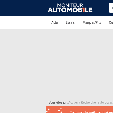
Actu
Essais
Marques/Prix
Out
Vous êtes ici :
Accueil
/
Rechercher auto occas
Trouvez la voiture qui v