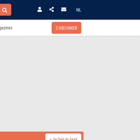
NL
S'ABONNER
azines
> Je fais le test