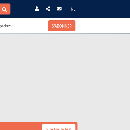
NL
S'ABONNER
azines
> Je fais le test