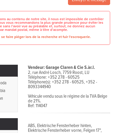
ons au contenu de notre site, il nous est impossible de contrôler
 nous vous recommandons la plus grande prudence pour éviter les
e sans l’avoir vue au préalable et, surtout, ne donnez aucun
par mandat postal, même à titre d’acompte.
se faire piéger lors de la recherche et fuir l'escroquerie.
Vendeur: Garage Claren & Cie S.àr.l.
2, rue André Losch, 7759 Roost, LU
Téléphone: +352 278 - 60525
Téléphone(s): +352 278 - 60525, +352 -
koda
8093344940
bia
Véhicule vendu sous le régime de la TVA Belge
on
de 21%.
Ref: 114047
ABS, Elektrische Fensterheber hinten,
Elektrische Fensterheber vorne, Felgen 17",