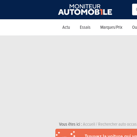
Actu
Essais
Marques/Prix
Out
Vous êtes ici :
Accueil
/
Rechercher auto occas
Trouvez la voiture qui v