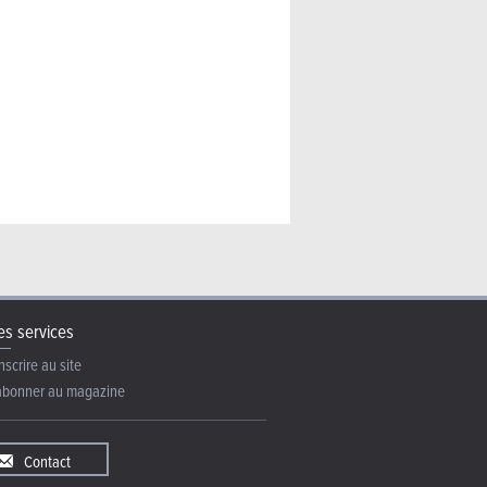
s services
nscrire au site
abonner au magazine
Contact