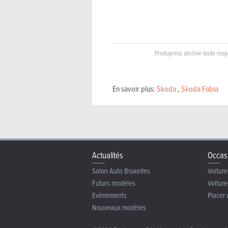
Produpress décline toute respo
En savoir plus:
Skoda
,
Skoda Fabia
Actualités
Occas
Salon Auto Bruxelles
Voiture
Futurs modèles
Voiture
Evènements
Placer 
Nouveaux modèles