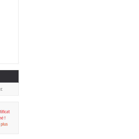
cc
ificat
né !
 plus