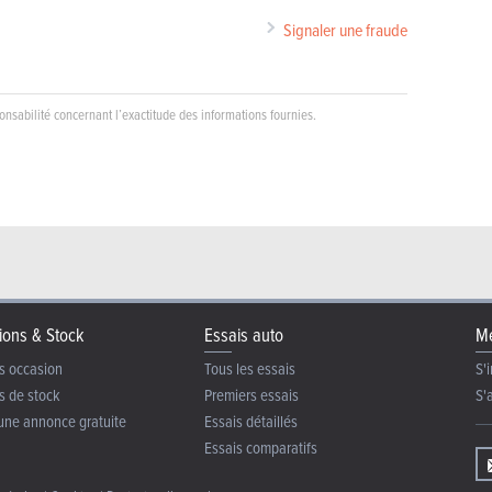
Signaler une fraude
nsabilité concernant l’exactitude des informations fournies.
ions & Stock
Essais auto
Me
s occasion
Tous les essais
S'i
s de stock
Premiers essais
S'
une annonce gratuite
Essais détaillés
Essais comparatifs