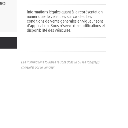
ence
Informations légales quant à la représentation
numérique de véhicules sur ce site : Les
conditions de vente générales en vigueur sont
d'application. Sous réserve de modifications et
disponibilité des véhicules.
Les informations fournies le sont dans la ou les langue(s)
choisie(s) par le vendeur