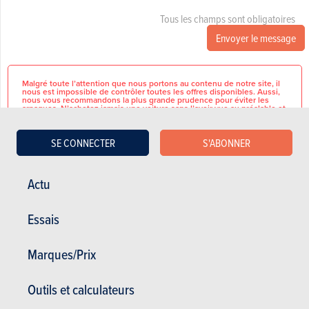
Tous les champs sont obligatoires
Envoyer le message
Malgré toute l’attention que nous portons au contenu de notre site, il
nous est impossible de contrôler toutes les offres disponibles. Aussi,
nous vous recommandons la plus grande prudence pour éviter les
arnaques. N’achetez jamais une voiture sans l’avoir vue au préalable et,
surtout, ne donnez aucun chèque ou ne versez jamais d’argent par
mandat postal, même à titre d’acompte.
SE CONNECTER
S'ABONNER
Voici quelques conseils pour éviter de se faire piéger lors de la
recherche et fuir l'escroquerie.
Actu
Essais
Open:
CARACTÉRISTIQUES
GÉNÉRALES
ma-za 9h - 18:30h - zondag
Marques/Prix
vanaf 14h - Nl-Fr-En-De
Marque
Volkswagen
Outils et calculateurs
Modèle
Tiguan
Nieuwe en bijna-nieuwe wagens