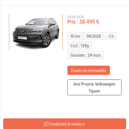
05-04-2026
Prix :
38.495 €
10 km
04/2026
- Ch
Co2 : 139g
Garantie : 24 mois
Essais recommandés
Avis Proprio Volkswagen
Tiguan
Contactez le vendeur