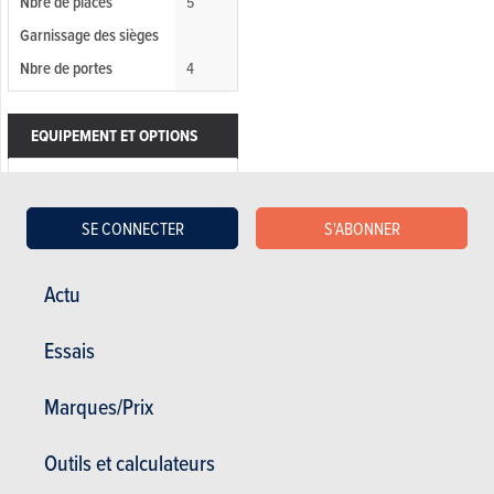
Nbre de places
5
Garnissage des sièges
Nbre de portes
4
EQUIPEMENT ET OPTIONS
Climatisation
Rétroviseurs rabatables
SE CONNECTER
S'ABONNER
électriques
Sièges en cuir
Actu
Sièges arrières fractionnable
Vitres électriques
Essais
CD
Ordinateur de bord
Marques/Prix
ABS
Outils et calculateurs
Airbag arrière