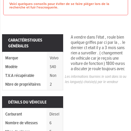
Voici quelques conseils pour éviter de se faire piéger lors de la
recherche et fuir l'escroquerie.
A vendre dans l'état , roule bien
CARACTÉRISTIQUES
quelque griffes par ci par la , . le
GÉNÉRALES
dernier ct etait il y a 3 mois sans
rien a surveiller . ( changement
Marque
Volvo
de véhicule car je reçois une
voiture de fonction ) 1800 euros
Modèle
S40
a discuter je roule toujours avec
T.V.A récupérable
Non
Les informations fournies le sont dans la ou
les langue(s) choisie(s) par le vendeur
Nbre de propriétaires
2
DÉTAILS DU VÉHICULE
Carburant
Diesel
Nombre de vitesses
6