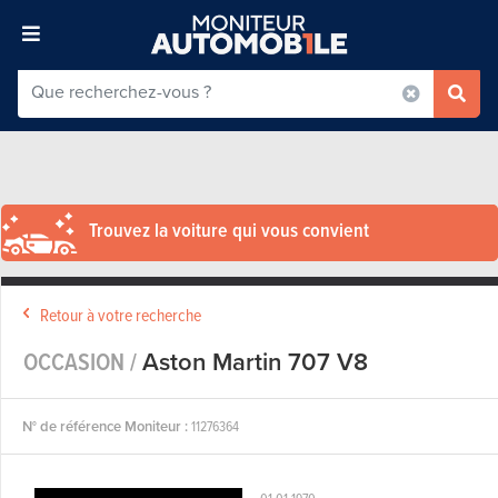
Trouvez la voiture qui vous convient
Retour à votre recherche
OCCASION /
Aston Martin 707 V8
N° de référence Moniteur :
11276364