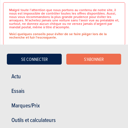
Malgré toute l’attention que nous portons au contenu de notre site, il
nous est impossible de contrôler toutes les offres disponibles. Aussi,
nous vous recommandons la plus grande prudence pour éviter les
arnaques. N’achetez jamais une voiture sans l’avoir vue au préalable et,
surtout, ne donnez aucun chèque ou ne versez jamais d’argent par
mandat postal, même à titre d’acompte.
Voici quelques conseils pour éviter de se faire piéger lors de la
recherche et fuir l'escroquerie.
SE CONNECTER
S'ABONNER
BOÎTE AUTOMATIQUE
CARACTÉRISTIQUES
1.6ESSENCE
Actu
GÉNÉRALES
FAIBLE KILOMÉTRAGE
▪️ANNÉES 2008
Marque
Opel
▪️121.000KM RÉELS CAR PASS
Essais
▪️RÉTROVISEURS ÉLECTRIQUES
Modèle
Meriva
▪️COMMANDE À DISTANCE
▪️VERROUILLAGE CENTRAL
T.V.A récupérable
Non
Marques/Prix
▪️CLIMATISATION AIRCO
▪️BOÎTE AUTOMATIQUE
▪️SIÈGES RABATABLES
Outils et calculateurs
DÉTAILS DU VÉHICULE
▪️CEINTURE ISOFIX