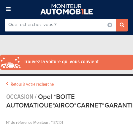
Trouvez la voiture qui vous convient
Retour à votre recherche
OCCASION /
Opel *BOITE
AUTOMATIQUE*AIRCO*CARNET*GARANTI
N° de référence Moniteur :
11272101