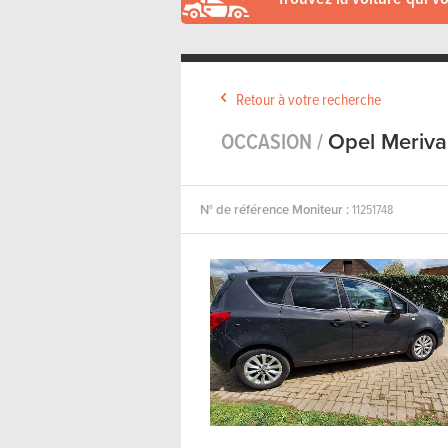
Retour à votre recherche
OCCASION /
Opel Meriva
N° de référence Moniteur :
11251748