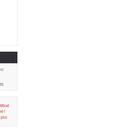
 cc
110
ificat
né !
 plus