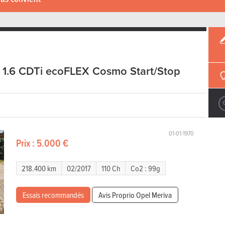
 1.6 CDTi ecoFLEX Cosmo Start/Stop
01-01-1970
Prix :
5.000 €
218.400 km
02/2017
110 Ch
Co2 : 99g
Essais recommandés
Avis Proprio Opel Meriva