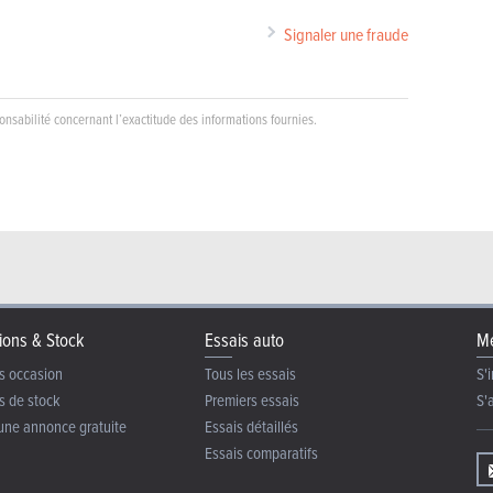
Signaler une fraude
nsabilité concernant l’exactitude des informations fournies.
ions & Stock
Essais auto
Me
s occasion
Tous les essais
S'i
s de stock
Premiers essais
S'
une annonce gratuite
Essais détaillés
Essais comparatifs