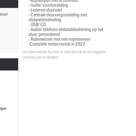
- Koplampen met lichtsensor
- Isofix/ voorbereiding
- Lederen stuurwiel
iesel
- Centrale deurvergrendeling met
afstandsbedieding
- USB/ CD
- Audio/ telefoon afstandsbediening op het
stuur gemonteerd
- Ruitenwisser met een regensensor
-Complete motorrevisie in 2022.
Les informations fournies le sont dans la ou les langue(s)
choisie(s) par le vendeur
ique