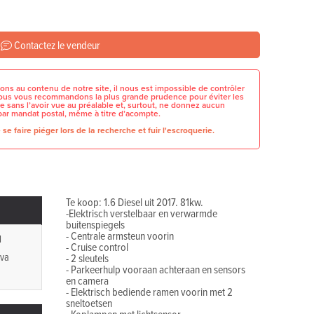
Contactez le vendeur
ons au contenu de notre site, il nous est impossible de contrôler
 nous vous recommandons la plus grande prudence pour éviter les
e sans l’avoir vue au préalable et, surtout, ne donnez aucun
par mandat postal, même à titre d’acompte.
se faire piéger lors de la recherche et fuir l'escroquerie.
Te koop: 1.6 Diesel uit 2017. 81kw.
-Elektrisch verstelbaar en verwarmde
buitenspiegels
- Centrale armsteun voorin
l
- Cruise control
iva
- 2 sleutels
- Parkeerhulp vooraan achteraan en sensors
en camera
- Elektrisch bediende ramen voorin met 2
sneltoetsen