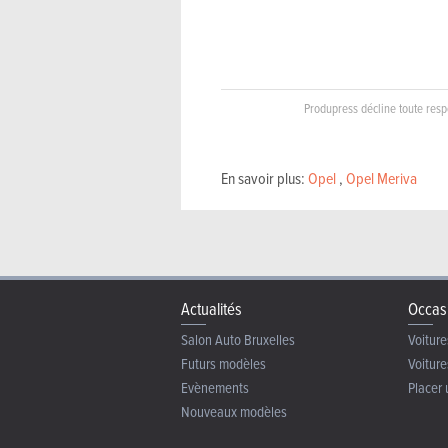
Produpress décline toute respo
En savoir plus:
Opel
,
Opel Meriva
Actualités
Occas
Salon Auto Bruxelles
Voiture
Futurs modèles
Voiture
Evènements
Placer 
Nouveaux modèles