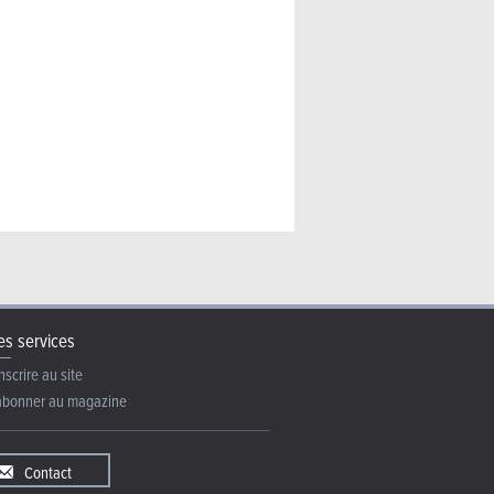
s services
nscrire au site
abonner au magazine
Contact