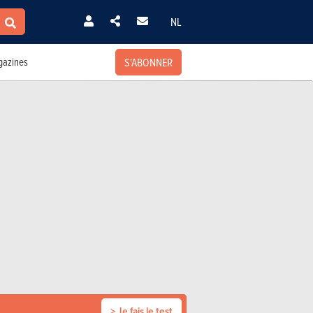
NL
S'ABONNER
azines
> Je fais le test