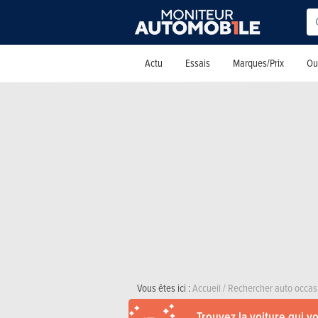
Actu
Essais
Marques/Prix
Out
Vous êtes ici :
Accueil
/
Rechercher auto occas
Trouvez la voiture qui v