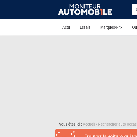
Actu
Essais
Marques/Prix
Out
Vous êtes ici :
Accueil
/
Rechercher auto occas
Trouvez la voiture qui v