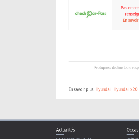
Pas de cert
renseig
En savoir
Produpress décline toute respo
En savoir plus:
Hyundai
,
Hyundai ix20
Actualités
Occas