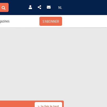
NL
S'ABONNER
azines
> Je fais le test