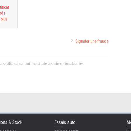
ificat
né !
 plus
Signaler une fraude
nsabilité concernant l’exactitude des informations fournies.
ions & Stock
Essais auto
Me