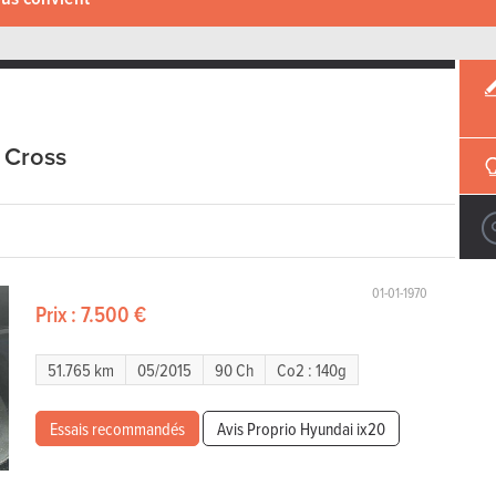
 Cross
01-01-1970
Prix :
7.500 €
51.765 km
05/2015
90 Ch
Co2 : 140g
Essais recommandés
Avis Proprio Hyundai ix20