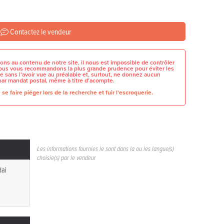
Contactez le vendeur
ons au contenu de notre site, il nous est impossible de contrôler
 nous vous recommandons la plus grande prudence pour éviter les
e sans l’avoir vue au préalable et, surtout, ne donnez aucun
par mandat postal, même à titre d’acompte.
se faire piéger lors de la recherche et fuir l'escroquerie.
Les informations fournies le sont dans la ou les langue(s)
choisie(s) par le vendeur
ai