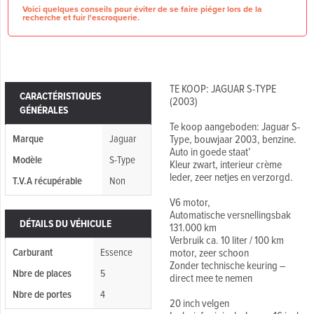
Voici quelques conseils pour éviter de se faire piéger lors de la
recherche et fuir l'escroquerie.
TE KOOP: JAGUAR S-TYPE
CARACTÉRISTIQUES
(2003)
GÉNÉRALES
Te koop aangeboden: Jaguar S-
Marque
Jaguar
Type, bouwjaar 2003, benzine.
Auto in goede staat’
Modèle
S-Type
Kleur zwart, interieur crème
leder, zeer netjes en verzorgd.
T.V.A récupérable
Non
V6 motor,
Automatische versnellingsbak
DÉTAILS DU VÉHICULE
131.000 km
Verbruik ca. 10 liter / 100 km
Carburant
Essence
motor, zeer schoon
Zonder technische keuring –
Nbre de places
5
direct mee te nemen
Nbre de portes
4
20 inch velgen