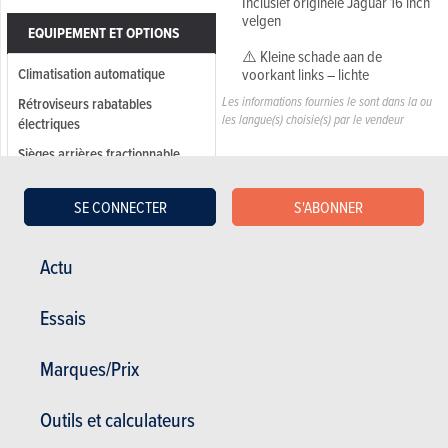
Inclusief originele Jaguar 16 inch
velgen
EQUIPEMENT ET OPTIONS
⚠️ Kleine schade aan de
Climatisation automatique
voorkant links – lichte
Les informations fournies le sont dans la ou
Rétroviseurs rabatables
les langue(s) choisie(s) par le vendeur
électriques
Sièges arrières fractionnable
Vitres teintées
SE CONNECTER
S'ABONNER
Vitres électriques
Ordinateur de bord
Actu
Jantes alliages
ABS
Essais
Airbag arrière
Airbag tête
Marques/Prix
Airbag
Outils et calculateurs
Airbag pasager