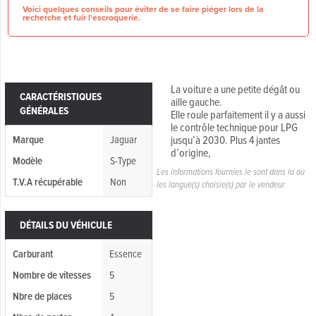
Voici quelques conseils pour éviter de se faire piéger lors de la
recherche et fuir l'escroquerie.
La voiture a une petite dégât ou
CARACTÉRISTIQUES
aille gauche.
GÉNÉRALES
Elle roule parfaitement il y a aussi
le contrôle technique pour LPG
Marque
Jaguar
jusqu’à 2030. Plus 4 jantes
d’origine,
Modèle
S-Type
Les informations fournies le sont dans la ou
T.V.A récupérable
Non
les langue(s) choisie(s) par le vendeur
DÉTAILS DU VÉHICULE
Carburant
Essence
Nombre de vitesses
5
Nbre de places
5