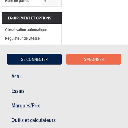
Nbre de portes
4
EQUIPEMENT ET OPTIONS
Climatisation automatique
Régulateur de vitesse
Rétroviseurs rabatables
électriques
SE CONNECTER
S'ABONNER
Sièges arrières fractionnable
Sièges électriques
Actu
Vitres teintées
Vitres électriques
Essais
CD
Ordinateur de bord
Marques/Prix
Jantes alliages
Outils et calculateurs
ABS