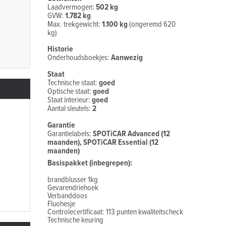
Laadvermogen:
502 kg
GVW:
1.782 kg
Max. trekgewicht:
1.100 kg
(ongeremd 620
kg)
Historie
Onderhoudsboekjes:
Aanwezig
Staat
Technische staat:
goed
Optische staat:
goed
Staat interieur:
goed
Aantal sleutels:
2
Garantie
Garantielabels:
SPOTiCAR Advanced (12
maanden), SPOTiCAR Essential (12
maanden)
Basispakket (inbegrepen):
Beschikbare afleverpakketten:
brandblusser 1kg
Gevarendriehoek
Verbanddoos
Fluohesje
Controlecertificaat: 113 punten kwaliteitscheck
Technische keuring