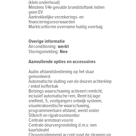
(klein onderhoud)
Minstens 1/4e gevulde brandstoftank indien
geen EV
Aantrekkelijke verzekerings- en
financieringsvoorwaarden
Marktconforme overname huidig voertuig
Overige informatie
Airconditioning:
werkt
Storingsmelding:
Nee
Aanvullende opties en accessoires
Audio afstandsbediening op het stuur
gemonteerd
Automatische sluiting van de deuren achterklep
/ enkel kofferbak
Botsings waarschuwing activeert remlicht,
inclusief automatische rem, Remt bij lage
snelheid, 5, voetgangers ontwijk systeem,
visuele/akoestische waarschuwing,
programmeerbare afstand, werkt onder
50km/h en rijpatroonmonitor
Centrale armsteun voorin
Centrale deurvergrendeling d.m.v. een
kaartsleutel
Chroom/glimmend accent rond de zijramen op