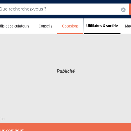
Utilitaires & société
Occasions
ils et calculateurs
Conseils
Mag
ion
ous convient