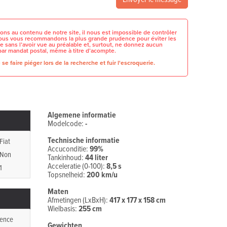
ons au contenu de notre site, il nous est impossible de contrôler
 nous vous recommandons la plus grande prudence pour éviter les
e sans l’avoir vue au préalable et, surtout, ne donnez aucun
par mandat postal, même à titre d’acompte.
se faire piéger lors de la recherche et fuir l'escroquerie.
Algemene informatie
Modelcode:
-
Technische informatie
Fiat
Accuconditie:
99%
Non
Tankinhoud:
44 liter
Acceleratie (0-100):
8,5 s
1
Topsnelheid:
200 km/u
Maten
Afmetingen (LxBxH):
417 x 177 x 158 cm
Wielbasis:
255 cm
ence
Gewichten