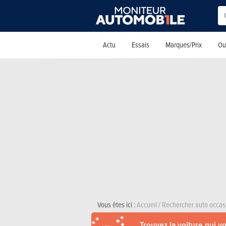
Actu
Essais
Marques/Prix
Out
Vous êtes ici :
Accueil
/
Rechercher auto occas
Trouvez la voiture qui v