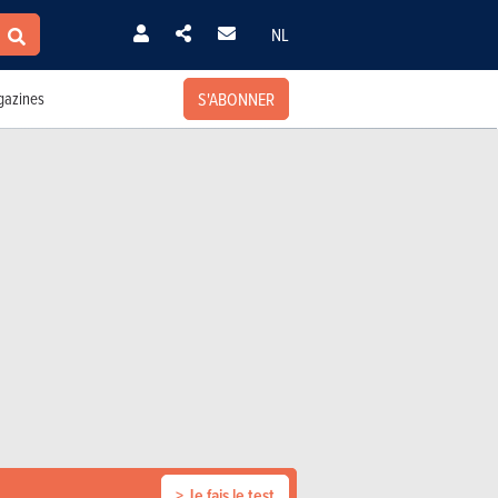
NL
S'ABONNER
azines
> Je fais le test