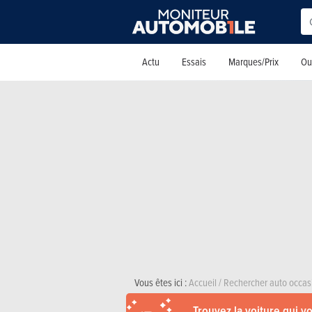
Actu
Essais
Marques/Prix
Out
Vous êtes ici :
Accueil
/
Rechercher auto occas
Trouvez la voiture qui v