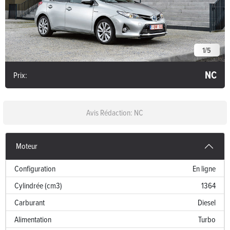
1
/
5
NC
Prix:
Avis Rédaction: NC
Moteur
Configuration
En ligne
Cylindrée (cm3)
1364
Carburant
Diesel
Alimentation
Turbo