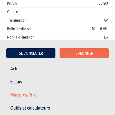
Kw/Ch
66/90
Couple
Transmission
AV
Boîte de vitesse
Man. 6 Vit.
Norme d’émission
E5
Emission de CO
109 g/km
2
SE CONNECTER
S'ABONNER
Puissance fiscale
8
Performances
Actu
Accélération 0 à 100 km/h
12.5 sec.
Essais
Accélération sur 1000 m
Marques/Prix
Vitesse de pointe (km/h)
180
Consommation (l/100 km)
4.2 l/100 km
Outils et calculateurs
Kw/Ch
66/90