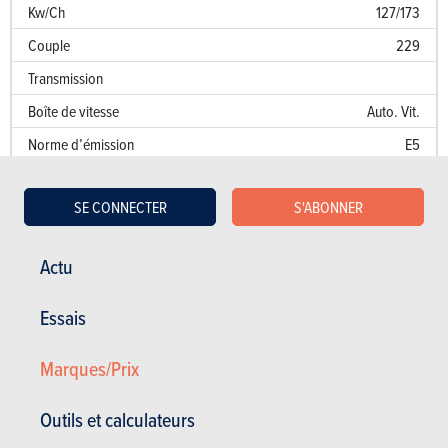
Kw/Ch
127/173
Couple
229
Transmission
Boîte de vitesse
Auto. Vit.
Norme d’émission
E5
Emission de CO
175 g/km
2
SE CONNECTER
S'ABONNER
Puissance fiscale
13
Performances
Actu
Accélération 0 à 100 km/h
9.6 sec.
Essais
Accélération sur 1000 m
Marques/Prix
Vitesse de pointe (km/h)
201
Consommation (l/100 km)
Outils et calculateurs
Kw/Ch
127/173