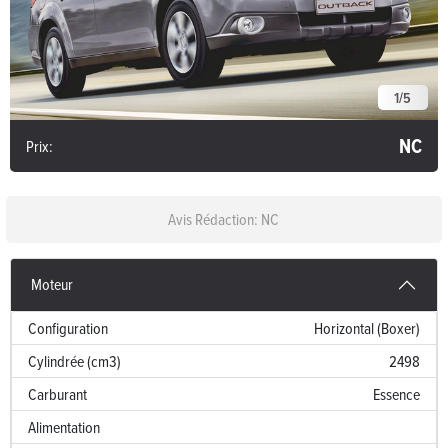
1
/
5
NC
Prix:
Avis Rédaction: NC
Moteur
Configuration
Horizontal (Boxer)
Cylindrée (cm3)
2498
Carburant
Essence
Alimentation