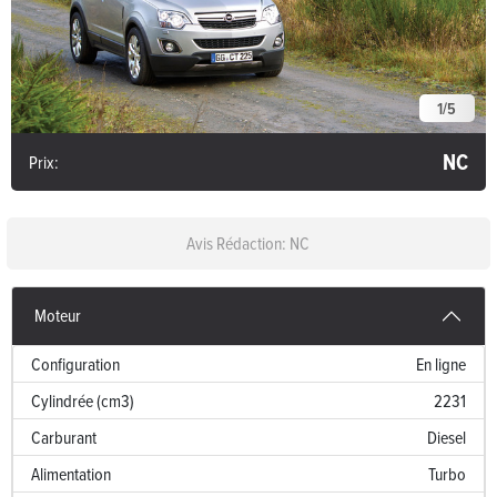
1
/
5
NC
Prix:
Avis Rédaction: NC
Moteur
Configuration
En ligne
Cylindrée (cm3)
2231
Carburant
Diesel
Alimentation
Turbo