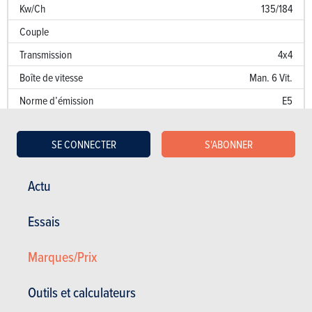
Kw/Ch
135/184
Couple
Transmission
4x4
Boîte de vitesse
Man. 6 Vit.
Norme d’émission
E5
Emission de CO
177 g/km
2
SE CONNECTER
S'ABONNER
Puissance fiscale
12
Performances
Actu
Accélération 0 à 100 km/h
9.7 sec.
Essais
Accélération sur 1000 m
Marques/Prix
Vitesse de pointe (km/h)
200
Consommation (l/100 km)
6.7 l/100 km
Outils et calculateurs
Kw/Ch
135/184