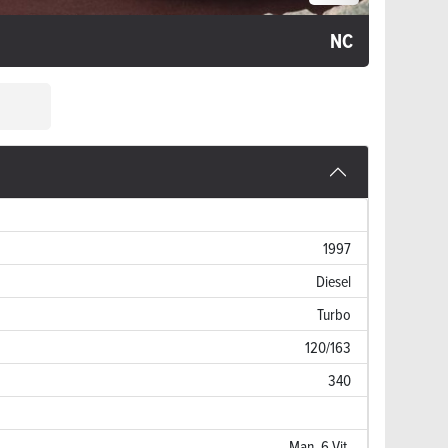
NC
1997
Diesel
Turbo
120/163
340
Man. 6 Vit.