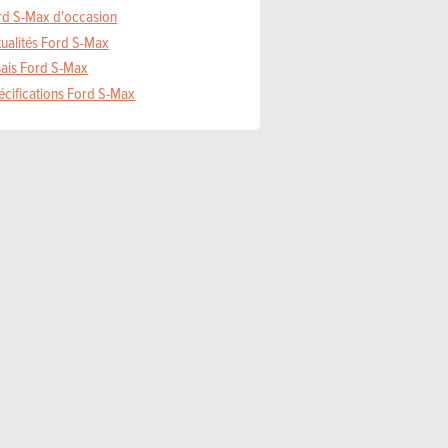
rd S-Max d'occasion
tualités Ford S-Max
sais Ford S-Max
écifications Ford S-Max