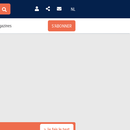
NL
S'ABONNER
azines
> Je fais le test