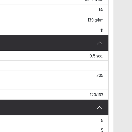
E5
139 g/km
11
9.5 sec.
205
120/163
5
5