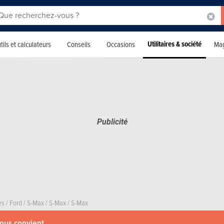
Utilitaires & société
tils et calculateurs
Conseils
Occasions
Mag
es
/
Ford
/
S-Max
/
S-Max
/
S-Max
vous convient