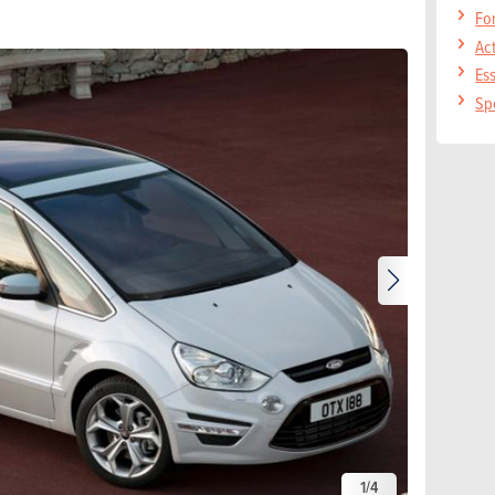
Fo
Ac
Es
Sp
1
/
4