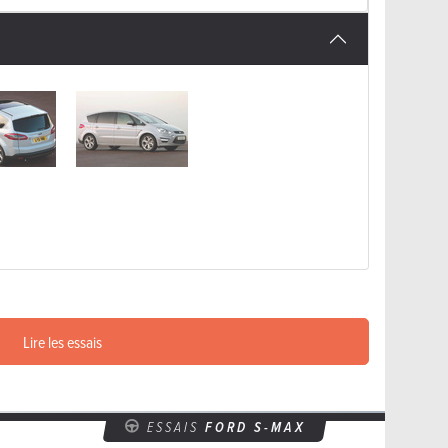
Lire les essais
ESSAIS
FORD S-MAX