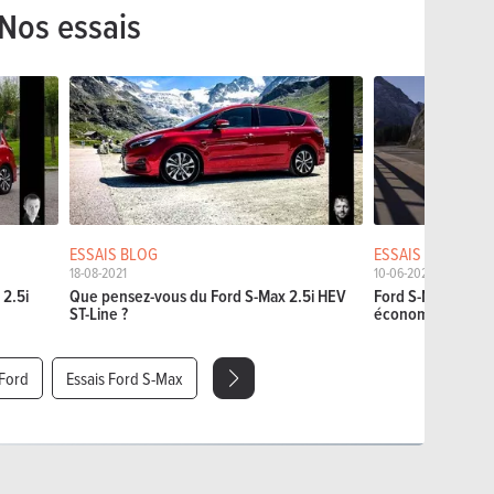
Nos essais
ESSAIS BLOG
ESSAIS COURTS
18-08-2021
10-06-2021
2.5i
Que pensez-vous du Ford S-Max 2.5i HEV
Ford S-Max Hybrid 
ST-Line ?
économique
 Ford
Essais Ford S-Max