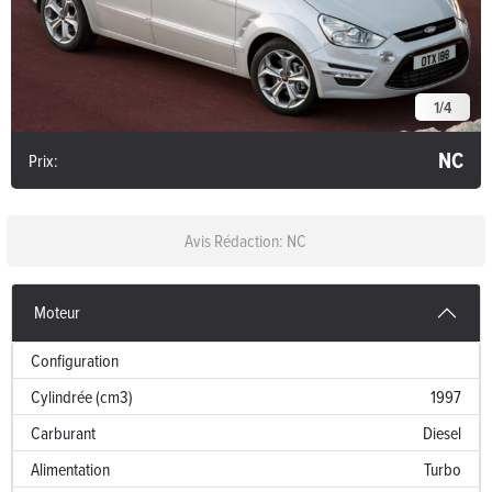
1
/
4
NC
Prix:
Avis Rédaction: NC
Moteur
Configuration
Cylindrée (cm3)
1997
Carburant
Diesel
Alimentation
Turbo