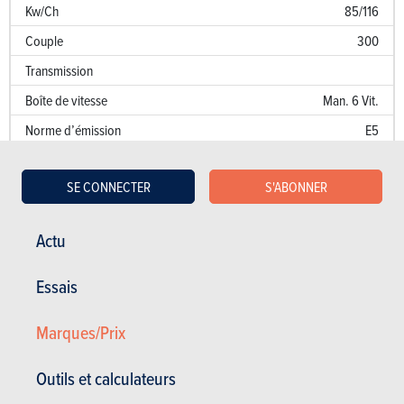
Kw/Ch
85/116
Couple
300
Transmission
Boîte de vitesse
Man. 6 Vit.
Norme d’émission
E5
Emission de CO
152 g/km
2
SE CONNECTER
S'ABONNER
Puissance fiscale
11
Performances
Actu
Accélération 0 à 100 km/h
12.2 sec.
Essais
Accélération sur 1000 m
Marques/Prix
Vitesse de pointe (km/h)
182
Consommation (l/100 km)
Outils et calculateurs
Kw/Ch
85/116