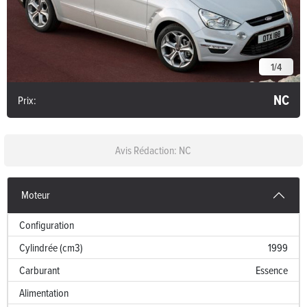
1
/
4
NC
Prix:
Avis Rédaction: NC
Moteur
Configuration
Cylindrée (cm3)
1999
Carburant
Essence
Alimentation