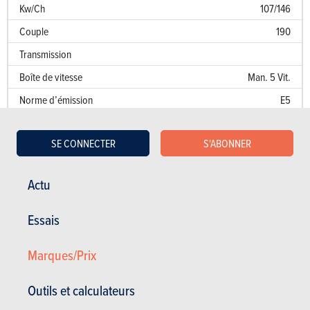
Kw/Ch
107/146
Couple
190
Transmission
Boîte de vitesse
Man. 5 Vit.
Norme d’émission
E5
Emission de CO
189 g/km
2
SE CONNECTER
S'ABONNER
Puissance fiscale
11
Performances
Actu
Accélération 0 à 100 km/h
10.9 sec.
Essais
Accélération sur 1000 m
Marques/Prix
Vitesse de pointe (km/h)
197
Consommation (l/100 km)
Outils et calculateurs
Kw/Ch
107/146