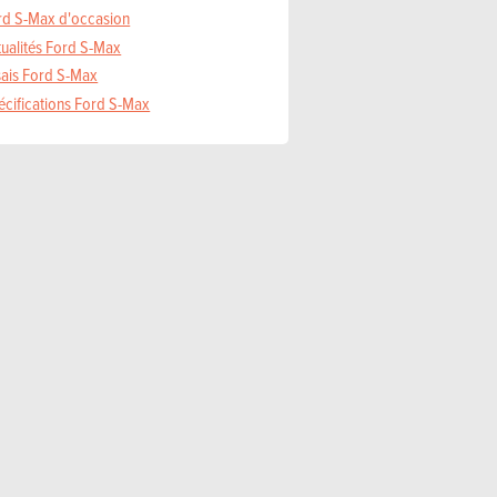
rd S-Max d'occasion
tualités Ford S-Max
sais Ford S-Max
écifications Ford S-Max