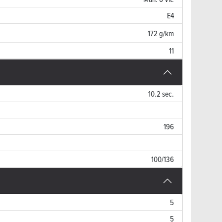
E4
172 g/km
11
10.2 sec.
196
100/136
5
5