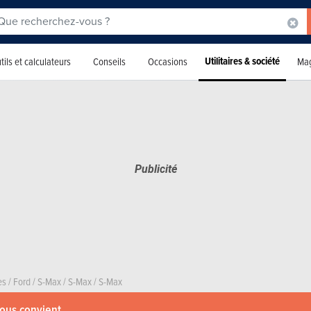
Utilitaires & société
tils et calculateurs
Conseils
Occasions
Mag
es
/
Ford
/
S-Max
/
S-Max
/
S-Max
vous convient