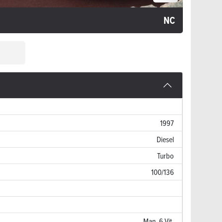
NC
1997
Diesel
Turbo
100/136
Man. 6 Vit.