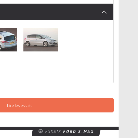
Lire les essais
ESSAIS
FORD S-MAX