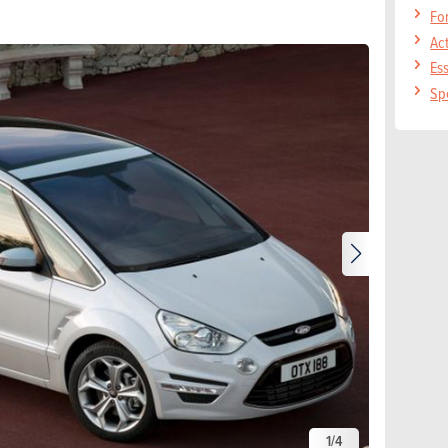
Fo
Ac
Es
Sp
1
/
4