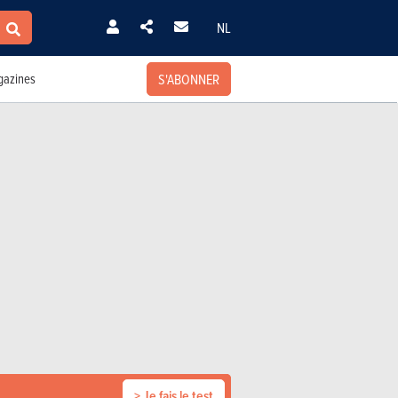
NL
S'ABONNER
azines
> Je fais le test