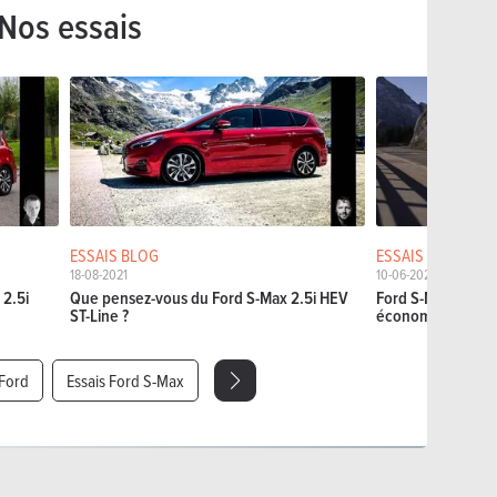
Nos essais
ESSAIS BLOG
ESSAIS COURTS
18-08-2021
10-06-2021
2.5i
Que pensez-vous du Ford S-Max 2.5i HEV
Ford S-Max Hybrid 
ST-Line ?
économique
 Ford
Essais Ford S-Max