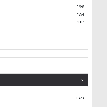
4768
1854
1607
6 ans