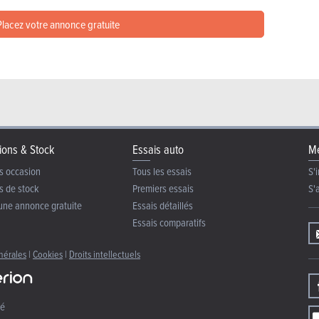
lacez votre annonce gratuite
ions & Stock
Essais auto
Me
s occasion
Tous les essais
S'i
s de stock
Premiers essais
S'
une annonce gratuite
Essais détaillés
Essais comparatifs
nérales
|
Cookies
|
Droits intellectuels
té