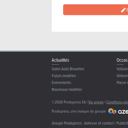
P
Actualités
Occas
Salon Auto Bruxelles
Voiture
Futurs modèles
Voiture
Evènements
Placer 
Nouveaux modèles
©2026 Produpress SA |
Vie privée
|
Conditions gé
Produpress, une marque du groupe
Groupe Produpress :
Adresse et contact / Publici