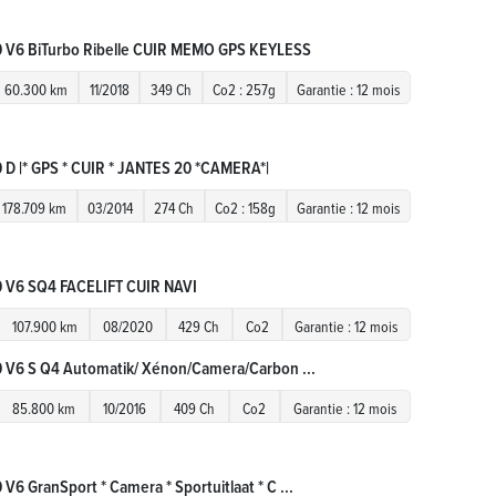
0 V6 BiTurbo Ribelle CUIR MEMO GPS KEYLESS
60.300 km
11/2018
349 Ch
Co2 : 257g
Garantie : 12 mois
0 D |* GPS * CUIR * JANTES 20 *CAMERA*|
178.709 km
03/2014
274 Ch
Co2 : 158g
Garantie : 12 mois
0 V6 SQ4 FACELIFT CUIR NAVI
107.900 km
08/2020
429 Ch
Co2
Garantie : 12 mois
0 V6 S Q4 Automatik/ Xénon/Camera/Carbon ...
85.800 km
10/2016
409 Ch
Co2
Garantie : 12 mois
 V6 GranSport * Camera * Sportuitlaat * C ...