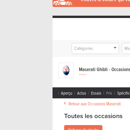
Catégories
Ma
Maserati Ghibli - Occasion
Aperçu
Actus
Essais
Prix
Spécific
Retour aux Occasions Maserati
Toutes les occasions
Voitures de stocks