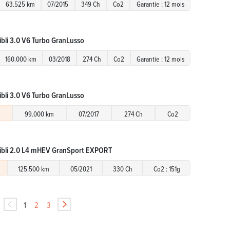
63.525 km
07/2015
349 Ch
Co2
Garantie : 12 mois
ibli 3.0 V6 Turbo GranLusso
160.000 km
03/2018
274 Ch
Co2
Garantie : 12 mois
ibli 3.0 V6 Turbo GranLusso
99.000 km
07/2017
274 Ch
Co2
ibli 2.0 L4 mHEV GranSport EXPORT
125.500 km
05/2021
330 Ch
Co2 : 151g
1
2
3