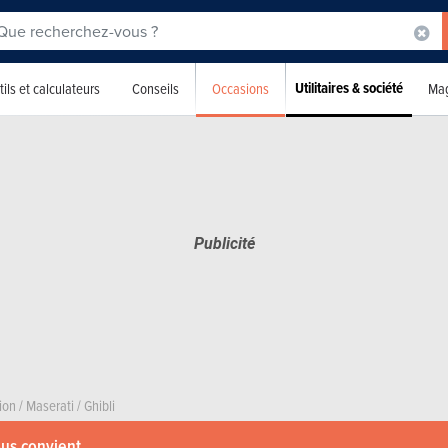
Utilitaires & société
Occasions
ils et calculateurs
Conseils
Mag
ion
/
Maserati
/
Ghibli
ous convient