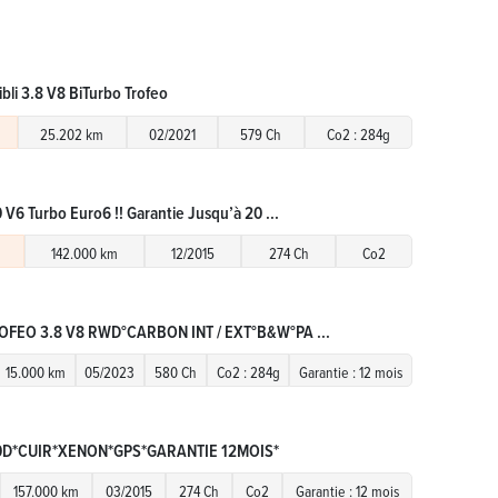
bli 3.8 V8 BiTurbo Trofeo
25.202 km
02/2021
579 Ch
Co2 : 284g
 V6 Turbo Euro6 !! Garantie Jusqu’à 20 ...
142.000 km
12/2015
274 Ch
Co2
ROFEO 3.8 V8 RWD°CARBON INT / EXT°B&W°PA ...
15.000 km
05/2023
580 Ch
Co2 : 284g
Garantie : 12 mois
.0D*CUIR*XENON*GPS*GARANTIE 12MOIS*
157.000 km
03/2015
274 Ch
Co2
Garantie : 12 mois