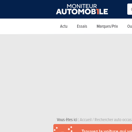
Actu
Essais
Marques/Prix
Out
Vous êtes ici :
Accueil
/
Rechercher auto occas
Trouvez la voiture qui v