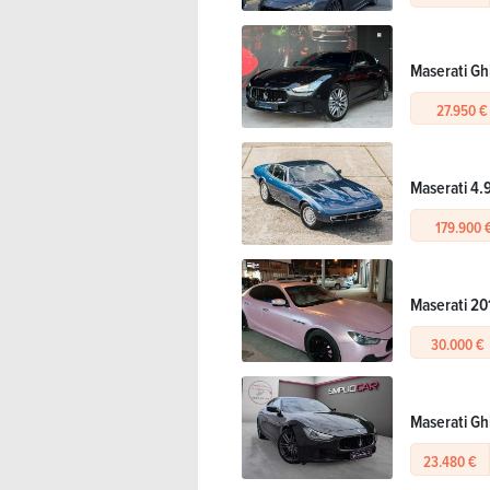
Maserati Ghi
27.950 €
Maserati 4.9
179.900 
Maserati 201
30.000 €
Maserati Ghi
23.480 €