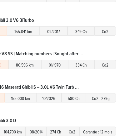
bli 3.0 V6 BiTurbo
155.041 km
02/2017
349 Ch
Co2
 V8 SS | Matching numbers | Sought after ...
€
86.596 km
01/1970
334 Ch
Co2
6 Maserati Ghibli S – 3.0L V6 Twin Turb ...
155.000 km
10/2026
580 Ch
Co2 : 279g
bli 3.0 D
104.700 km
08/2014
274 Ch
Co2
Garantie : 12 mois