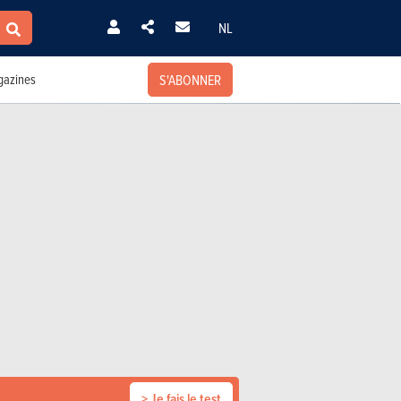
NL
S'ABONNER
azines
> Je fais le test