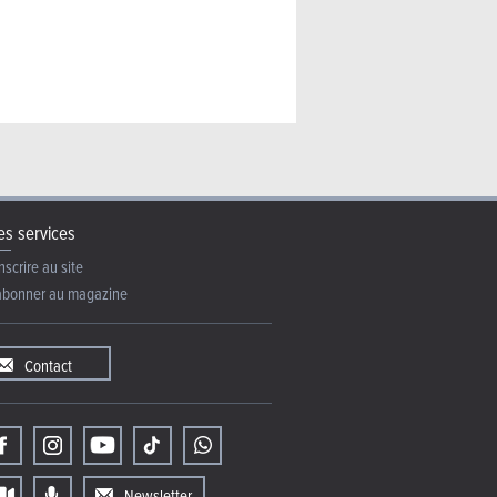
s services
nscrire au site
abonner au magazine
Contact
Newsletter