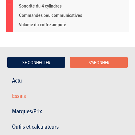
Sonorité du 4 cylindres
Commandes peu communicatives
Volume du coffre amputé
SE CONNECTER
S'ABONNER
Galerie photos
Actu
Acheter ce magazine (n° 1653)
Essais
Dans cet article :
BMW
,
BMW Série 5
Marques/Prix
Outils et calculateurs