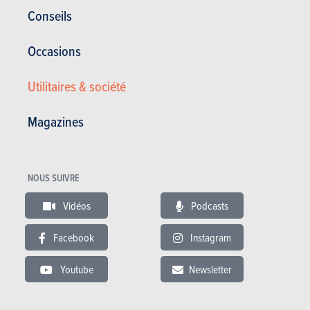
Comportement routier, agilité, maniabilité
Conseils
Insonorisation de l’habitacle
Occasions
Autonomie/capacité de recharge intéressantes
Utilitaires & société
Ergonomie 100 % tactile
Magazines
Qualité des matériaux de bord
Pas de rangement pour les câbles
NOUS SUIVRE
Vidéos
Podcasts
Galerie photos
Facebook
Instagram
Acheter ce magazine (n° 1742)
Youtube
Newsletter
Dans cet article :
Volkswagen
,
Volkswagen Id.3