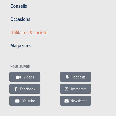
Conseils
RÉDIGÉ PAR IWAN KNEUTS LE
31-07-2019
Occasions
Utilitaires & société
Magazines
NOUS SUIVRE
Vidéos
Podcasts
Facebook
Instagram
AUDI TT
Youtube
Newsletter
Audi TT en stock