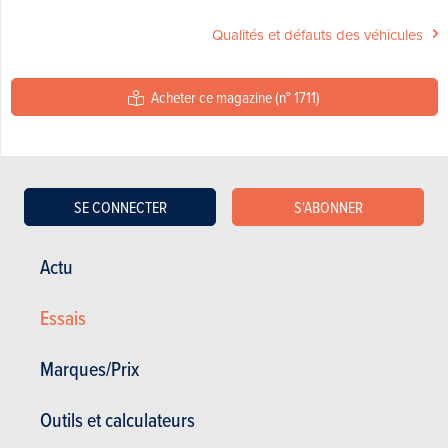
Qualités et défauts des véhicules
Acheter ce magazine (n° 1711)
Dans cet article :
Alpine
,
Alpine A110
,
Audi
,
Audi TT
SE CONNECTER
S'ABONNER
VIDÉO
Actu
Dernière vidéo recommandée
Essais
Marques/Prix
Outils et calculateurs