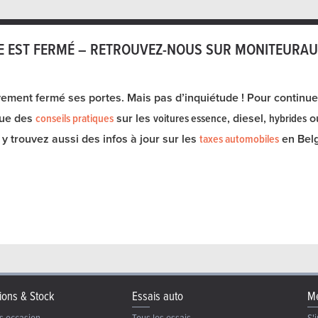
 EST FERMÉ – RETROUVEZ-NOUS SUR MONITEURAU
vement fermé ses portes. Mais pas d’inquiétude ! Pour continuer
 que des
conseils pratiques
sur les
voitures essence
, diesel,
hybrides
o
y trouvez aussi des infos à jour sur les
taxes automobiles
en Belg
ions & Stock
Essais auto
Me
s occasion
Tous les essais
S'i