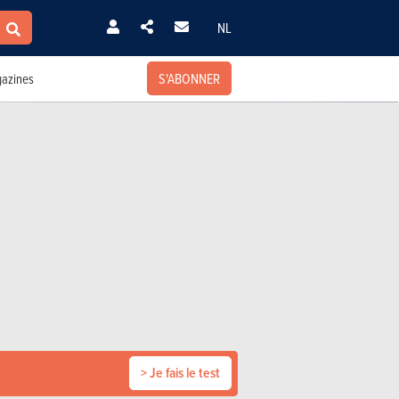
NL
S'ABONNER
azines
> Je fais le test