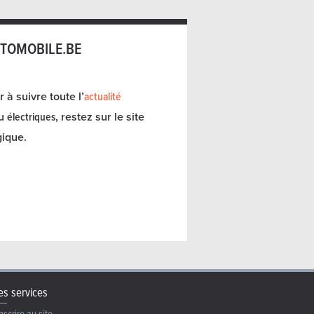
TOMOBILE.BE
 à suivre toute l’
actualité
u
électriques
, restez sur le site
ique.
s services
nscrire au site