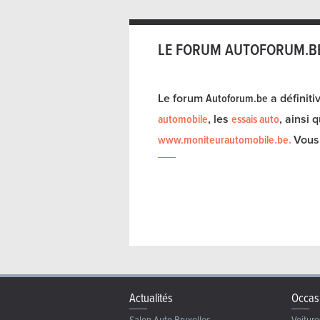
LE FORUM AUTOFORUM.BE
Le forum
Autoforum.be
a définiti
automobile
, les
essais auto
, ainsi
www.moniteurautomobile.be
.
Vous 
Actualités
Occas
Salon Auto Bruxelles
Voiture