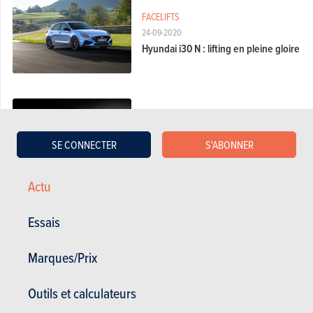
FACELIFTS
24-09-2020
Hyundai i30 N : lifting en pleine gloire
FACELIFTS
22-09-2020
SE CONNECTER
S'ABONNER
Hyundai i30 N : lifting et boîte
robotisée
Actu
Essais
FACELIFTS
26-02-2020
Marques/Prix
Hyundai i30 : refonte et 48 volts
Outils et calculateurs