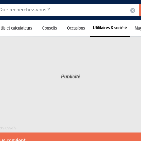
Utilitaires & société
tils et calculateurs
Conseils
Occasions
Mag
ers essais
ous convient