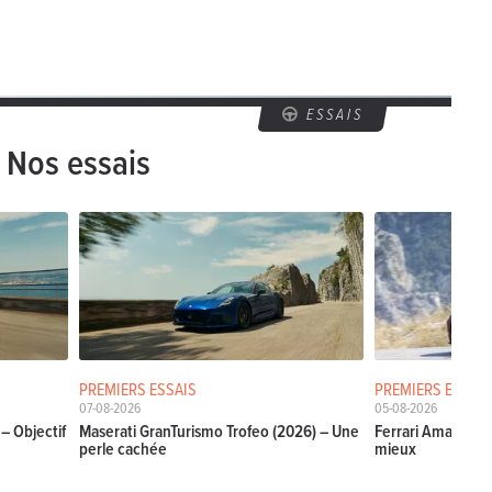
ESSAIS
Nos essais
PREMIERS ESSAIS
PREMIERS ESSAIS
07-08-2026
05-08-2026
– Objectif
Maserati GranTurismo Trofeo (2026) – Une
Ferrari Amalfi Sp
perle cachée
mieux