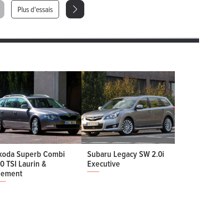
Plus d'essais
koda Superb Combi
Subaru Legacy SW 2.0i
.0 TSI Laurin &
Executive
lement