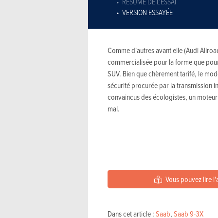
RÉSUMÉ DE L'ESSAI
VERSION ESSAYÉE
Comme d'autres avant elle (Audi Allroad
commercialisée pour la forme que pour l
SUV. Bien que chèrement tarifé, le modè
sécurité procurée par la transmission i
convaincus des écologistes, un moteur 
mal.
Vous pouvez lire l'
Dans cet article :
Saab
,
Saab 9-3X