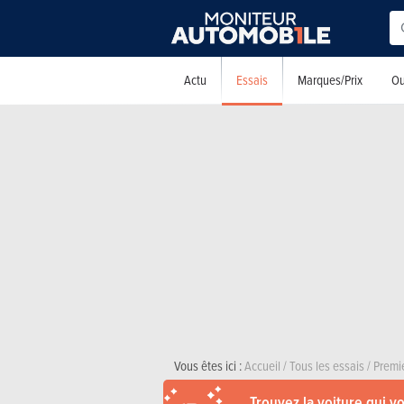
Essais
Actu
Marques/Prix
Ou
Vous êtes ici :
Accueil
/
Tous les essais
/
Premi
Trouvez la voiture qui v