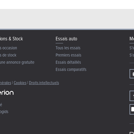
ions & Stock
Essais auto
Me
s occasion
Tous les essais
S'i
s de stock
Premiers essais
S'
une annonce gratuite
Essais détaillés
Essais comparatifs
nérales
|
Cookies
|
Droits intellectuels
té
ogids