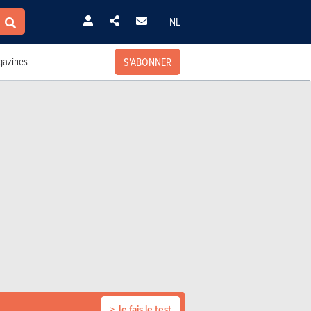
NL
S'ABONNER
azines
> Je fais le test