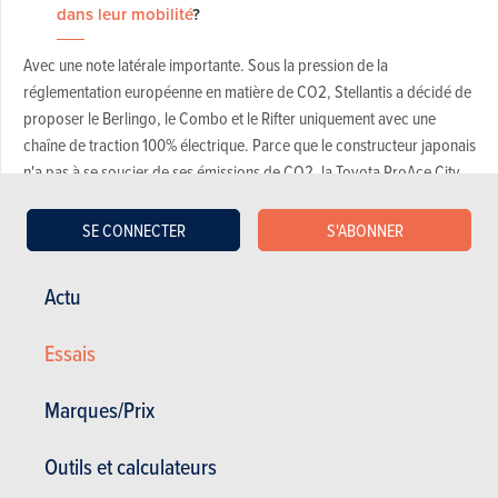
dans leur mobilité
?
Avec une note latérale importante. Sous la pression de la
réglementation européenne en matière de CO2, Stellantis a décidé de
proposer le Berlingo, le Combo et le Rifter uniquement avec une
chaîne de traction 100% électrique. Parce que le constructeur japonais
n'a pas à se soucier de ses émissions de CO2, la Toyota ProAce City
Verso est toujours proposée avec des moteurs thermiques, avec des
essences (1.2 de 110 ou 130 ch) et des Diesel (1.5 de 100 ou 130 ch) de
SE CONNECTER
S'ABONNER
Stellantis bien sûr.
La Toyota ProAce City Verso ne gagnera jamais de prix de beauté. Là
Actu
où Citroën fait encore l'effort de donner au Berlingo un joli look qui
s'intègre au reste de la gamme, l'interprétation japonaise de la
Essais
fourgonnette française s'en tient à une face très banale. Mais pénétrez
dans l'habitacle et vous saurez pourquoi ce genre de voitures est si
Marques/Prix
populaire auprès des jeunes et des familles nombreuses. Le nombre
d'espaces de rangement est presque incalculable, tandis que des
Outils et calculateurs
trouvailles amusantes telles que le toit transparent avec système de