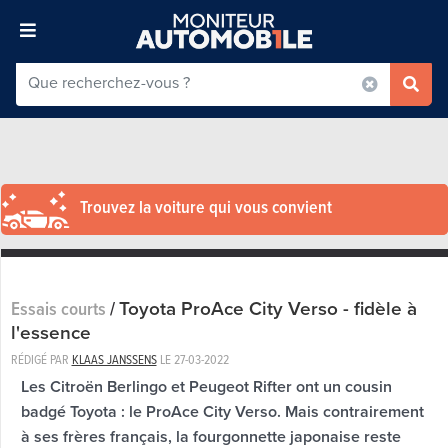
Trouvez la voiture qui vous convient
Toyota ProAce City Verso - fidèle à
Essais courts
/
l'essence
RÉDIGÉ PAR
KLAAS JANSSENS
LE
27-03-2022
Les Citroën Berlingo et Peugeot Rifter ont un cousin
badgé Toyota : le ProAce City Verso. Mais contrairement
à ses frères français, la fourgonnette japonaise reste