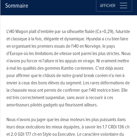
Sommaire
AFFICHER
L'i40 Wagon plaît d'emblée par sa silhouette fluide (Cx=0,29), futuriste
et classique à la fois, élégante et dynamique. Hyundai a cru bien faire
en organisant les premiers essais de l'i40 en Norvège, le pays
d'Europe où les limitations de vitesse sont parmi les plus strictes. Nous
n'avons pu forcer ni l'allure ni les appuis en virage. Ni vraiment mettre
à mal les qualités des gommes Kumho coréennes. C'est déjà assez
pour affirmer que le châssis de notre grand break coréen n'a rien à
envier à ceux des bons élèves du segment. Les rares déformations de
la chaussée nous ont permis de confirmer que l'i40 motrice bien. Elle
est très correctement suspendue, sans avoir à recourir à ces
amortisseurs pilotés gadgets qui fleurissent ailleurs.
Nous n'avons pu juger que les deux moteurs les plus puissants dans
leurs deux exécutions les mieux équipées, à savoir les 1.7 CRDi 136 ch
et 2.0 GDI 177 ch en Style ou Executive. Le caractère volontaire du