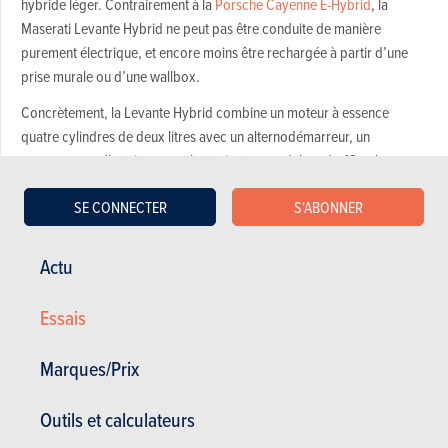
hybride léger. Contrairement à la
Porsche Cayenne E-Hybrid
, la
Maserati Levante Hybrid ne peut pas être conduite de manière
purement électrique, et encore moins être rechargée à partir d’une
prise murale ou d’une wallbox.
Concrètement, la Levante Hybrid combine un moteur à essence
quatre cylindres de deux litres avec un alternodémarreur, un
compresseur électrique, une batterie et un onduleur de 48 volts.
L’alternodémarreur convertit l’énergie libérée lors de la décélération
SE CONNECTER
S'ABONNER
en électricité, qui est ensuite stockée dans la batterie dédiée située
dans le coffre et utilisée par le compresseur électrique (baptisé
eBooster) pour alléger le travail du turbo classique. Maserati a
Actu
emprunté le deux litres à Alfa Romeo, mais la marque souligne que le
quatre cylindres a été largement modifié avant de se retrouver dans la
Essais
Ghibli et le Levante. Cependant, il est construit dans la même usine, à
Termoli, entre Rome et Naples, sur la côte Adriatique.
Marques/Prix
Outils et calculateurs