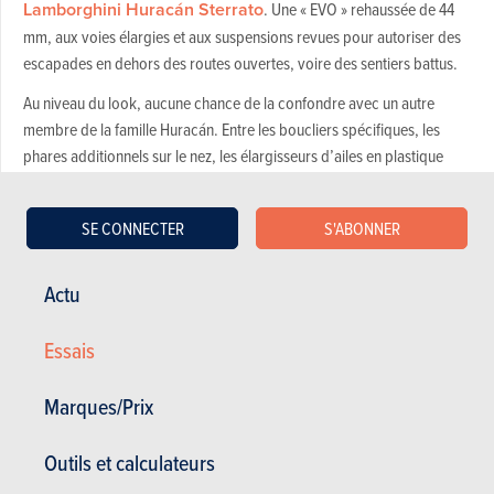
Lamborghini Huracán Sterrato
. Une « EVO » rehaussée de 44
mm, aux voies élargies et aux suspensions revues pour autoriser des
escapades en dehors des routes ouvertes, voire des sentiers battus.
Au niveau du look, aucune chance de la confondre avec un autre
membre de la famille Huracán. Entre les boucliers spécifiques, les
phares additionnels sur le nez, les élargisseurs d’ailes en plastique
anthracite à visserie apparente, la prise d’air sur le toit, les barres de
toit ou divers accastillages et protections pour un usage « off road »,
SE CONNECTER
S'ABONNER
l’effet de surprise est garanti. Dans l’habitacle, Lamborghini ajoute un
arceau derrière les sièges et un mode « Rally » vient remplacer le
traditionnel « Corsa » sur le petit actuateur au bas du volant.
Actu
Et ne croyez pas que ce ne soit que de l’esbrouffe puisque le
Essais
constructeur de Sant’Agata Bolognese équipe cette berlinette haute
sur pattes du V10 5,2 l atmosphérique dans sa variante « originelle »
Marques/Prix
de 610 ch, associé à une boîte robotisée à double embrayage et 7
rapports. Bien entendu, la transmission intégrale est de la partie et
Outils et calculateurs
s’associe à une monte pneumatique spécifique - des Bridgestone
Bueler All Terrain de 19 et 20 pouces à l’avant et à l’arrière – qui