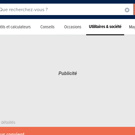
Utilitaires & société
tils et calculateurs
Conseils
Occasions
Mag
 détaillés
ous convient