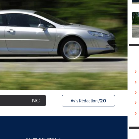
NC
Avis Rédaction
/20