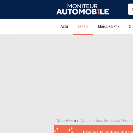
Essais
Actu
Marques/Prix
Ou
Vous êtes ici :
Accueil
/
Tous les essais
/
Essais
Trouvez la voiture qui v