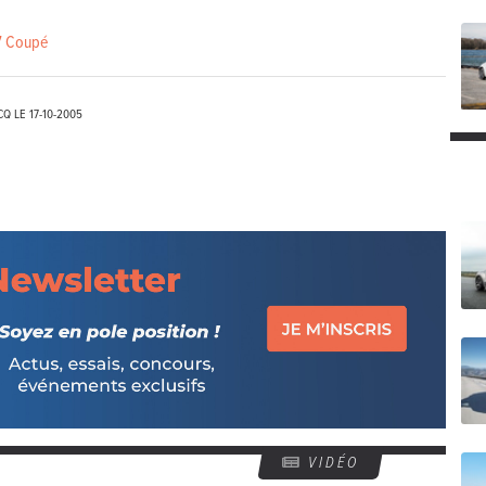
7 Coupé
CQ LE
17-10-2005
VIDÉO