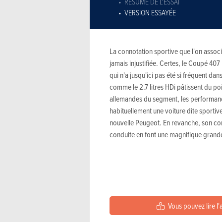
RÉSUMÉ DE L'ESSAI
VERSION ESSAYÉE
La connotation sportive que l'on associ
jamais injustifiée. Certes, le Coupé 407
qui n'a jusqu'ici pas été si fréquent dans
comme le 2.7 litres HDi pâtissent du p
allemandes du segment, les performance
habituellement une voiture dite sportiv
nouvelle Peugeot. En revanche, son co
conduite en font une magnifique grande
Vous pouvez lire l'