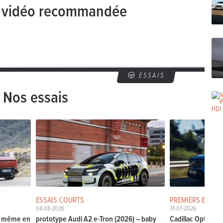
e vidéo recommandée
ESSAIS
Nos essais
ESSAIS COURTS
PREMIERS ESSAIS
04-08-2026
31-07-2026
La même en
prototype Audi A2 e-Tron (2026) – baby
Cadillac Optiq (20