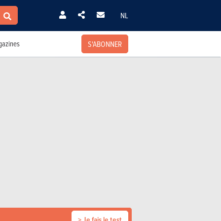
NL
S'ABONNER
azines
> Je fais le test