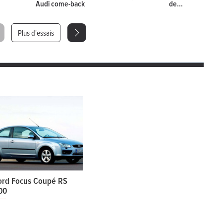
Audi come-back
de...
Plus d'essais
ord Focus Coupé RS
00