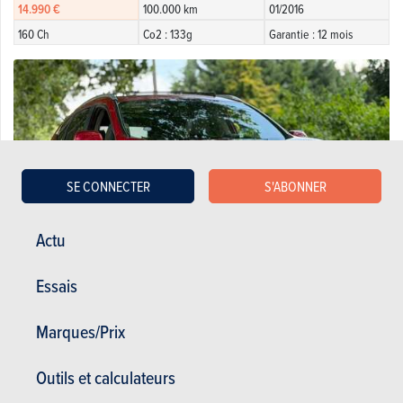
14.990 €
100.000 km
01/2016
160 Ch
Co2 : 133g
Garantie : 12 mois
SE CONNECTER
S'ABONNER
Actu
Essais
Marques/Prix
Honda 2.0i-MMD 4WD Executive MY21 - Full Options
26.990 €
99.000 km
06/2021
Outils et calculateurs
145 Ch
Co2
Garantie : 12 mois