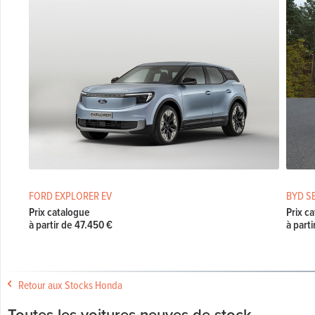
FORD EXPLORER EV
BYD S
Prix catalogue
Prix c
à partir de 47.450 €
à part
Retour aux Stocks Honda
Toutes les voitures neuves de stock