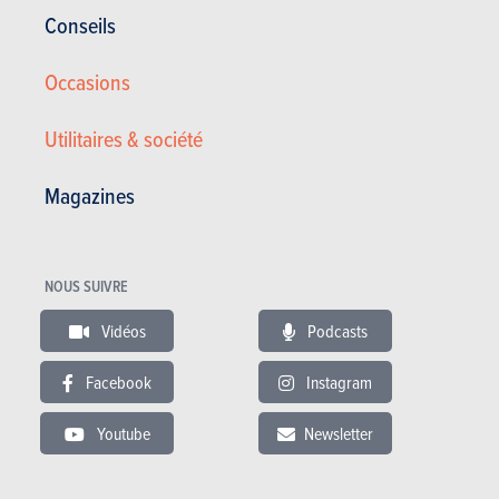
Conseils
Occasions
Utilitaires & société
Magazines
NOUS SUIVRE
Vidéos
Podcasts
Honda CR-V 2.2 i-DTEC ULTIMATE Edition / FULL OP / AL ...
Facebook
Instagram
6.490 €
180.524 km
09/2012
Youtube
Newsletter
149 Ch
Co2 : 171g