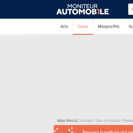
Essais
Actu
Marques/Prix
Ou
Vous êtes ici :
Accueil
/
Tous les essais
/
Premi
Trouvez la voiture qui v