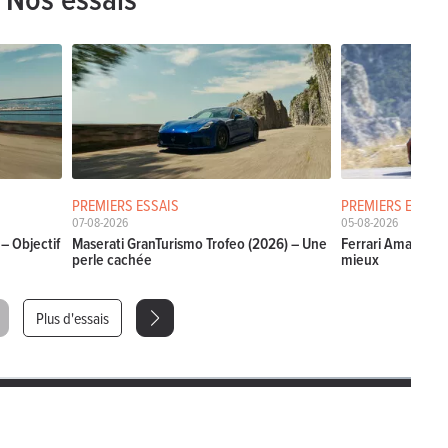
PREMIERS ESSAIS
PREMIERS ESSAIS
07-08-2026
05-08-2026
– Objectif
Maserati GranTurismo Trofeo (2026) – Une
Ferrari Amalfi Sp
perle cachée
mieux
Plus d'essais