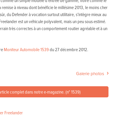
déré comme un simple modèle d'entrée de gamme, voire comme le
a remise à niveau dont bénéficie le millésime 2013, le moins cher
sûr, du Defender à vocation surtout utilitaire, s'intègre mieux au
 Freelander est un véhicule polyvalent, mais un peu sous-estimé.
terrain très correctes à un comportement routier agréable et à un
tre
Moniteur Automobile 1539
du 27 décembre 2012.
Galerie photos
article complet dans notre e-magazine. (n° 1539)
er Freelander