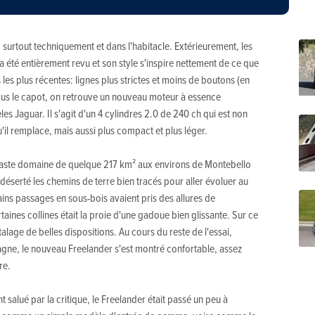
 surtout techniquement et dans l'habitacle. Extérieurement, les
r a été entièrement revu et son style s'inspire nettement de ce que
s les plus récentes: lignes plus strictes et moins de boutons (en
Sous le capot, on retrouve un nouveau moteur à essence
es Jaguar. Il s'agit d'un 4 cylindres 2.0 de 240 ch qui est non
'il remplace, mais aussi plus compact et plus léger.
ste domaine de quelque 217 km² aux environs de Montebello
serté les chemins de terre bien tracés pour aller évoluer au
ains passages en sous-bois avaient pris des allures de
ines collines était la proie d'une gadoue bien glissante. Sur ce
 étalage de belles dispositions. Au cours du reste de l'essai,
agne, le nouveau Freelander s'est montré confortable, assez
re.
 salué par la critique, le Freelander était passé un peu à