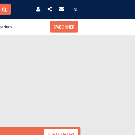
NL
S'ABONNER
azines
> Je fais le test