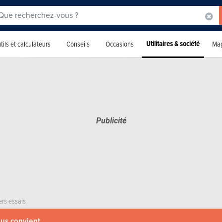
Utilitaires & société
tils et calculateurs
Conseils
Occasions
Mag
ers essais
ous convient