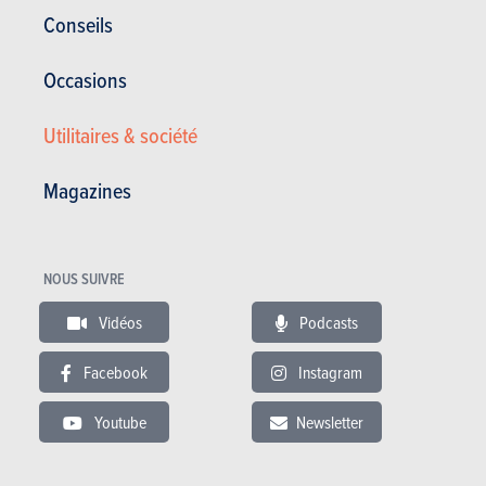
Conseils
Par exemple, les pistons et les bras de suspension de la Toyota
GR Yaris se sont parfois cassés, tandis que le pare-chocs avant
Occasions
s'est avéré vulnérable. En outre, de nombreux pilotes se sont
plaints d'une position de conduite trop haute, d'un écran
Utilitaires & société
central mal positionné ou d'un bruit d'échappement trop
discret. Autant de points que le constructeur japonais s'est
Magazines
attaché à rectifier pour l'année modèle 2024
NOUS SUIVRE
Vidéos
Podcasts
Facebook
Instagram
Youtube
Newsletter