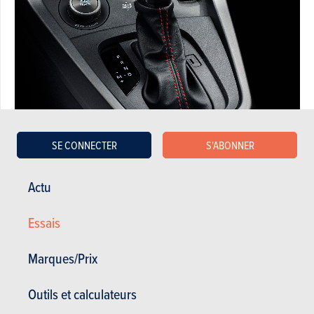
SE CONNECTER
S'ABONNER
Concept
Toyota GR Yaris
Actu
De la bouche de Naohiko Saito, ingénieur chez Toyota, nous
apprenons comment les Japonais ont procédé en quatre
Essais
étapes pour cette mise à jour : développement, compétition,
erreurs et amélioration. En effet, dans un certain nombre de
Marques/Prix
pays - comme l'Espagne, l'Italie et le Japon lui-même - la GR
Yaris est utilisée en rallye dans le cadre d'une coupe
Outils et calculateurs
monomarque, au cours de laquelle un certain nombre de
faiblesses plus ou moins systématiques sont apparues.