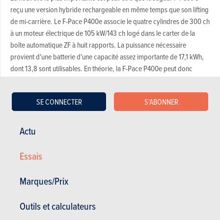
reçu une version hybride rechargeable en même temps que son lifting
de mi-carrière. Le F-Pace P400e associe le quatre cylindres de 300 ch
à un moteur électrique de 105 kW/143 ch logé dans le carter de la
boîte automatique ZF à huit rapports. La puissance nécessaire
provient d'une batterie d'une capacité assez importante de 17,1 kWh,
dont 13,8 sont utilisables. En théorie, la F-Pace P400e peut donc
atteindre une autonomie électrique WLTP de 53 kilomètres.
Cela semble être juste suffisant pour rester sous le seuil de 50 g/CO2
SE CONNECTER
S'ABONNER
km en termes d'émissions officielles de CO2... Ou du moins avec les
jantes de 19 pouces des niveaux de finition les plus bas. À partir du
Actu
niveau SE, la F-Pace P400e se trouve du mauvais côté de la frontière -
adieu déductibilité maximale pour les indépendants et les entreprises.
Essais
Heureusement, vous pouvez aussi commander les versions plus
chères avec les "petites" jantes. En tout cas, les professionnels doivent
Marques/Prix
faire attention lors de la configuration.
Et il y a d'autres mauvaises nouvelles. Pour accueillir la batterie, le
Outils et calculateurs
plancher du coffre est un peu plus haut que dans les autres F-Pace, ce