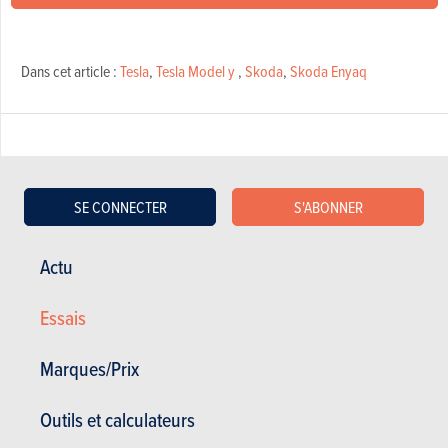
Dans cet article :
Tesla
,
Tesla Model y
,
Skoda
,
Skoda Enyaq
SE CONNECTER
S'ABONNER
RÉDIGÉ PAR
STEVEN APPELMANS
LE
02-08-2023
Journaliste AutoGids/AutoWereld
Actu
Essais
Marques/Prix
Outils et calculateurs