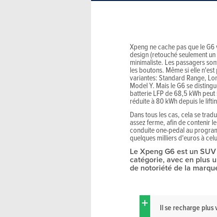
Xpeng ne cache pas que le G6 v
design (retouché seulement un a
minimaliste. Les passagers son
les boutons. Même si elle n'est 
variantes: Standard Range, Lo
Model Y. Mais le G6 se disting
batterie LFP de 68,5 kWh peut 
réduite à 80 kWh depuis le lift
Dans tous les cas, cela se tra
assez ferme, afin de contenir l
conduite one-pedal au programm
quelques milliers d'euros à cel
Le Xpeng G6 est un SUV é
catégorie, avec en plus 
de notoriété de la marqu
Il se recharge plu