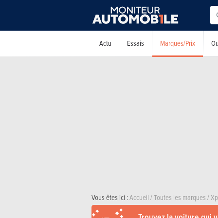
Marques/Prix
Actu
Essais
Ou
Vous êtes ici :
Accueil
/
Toutes les marques
/
Xp
Trouvez la voiture qui 