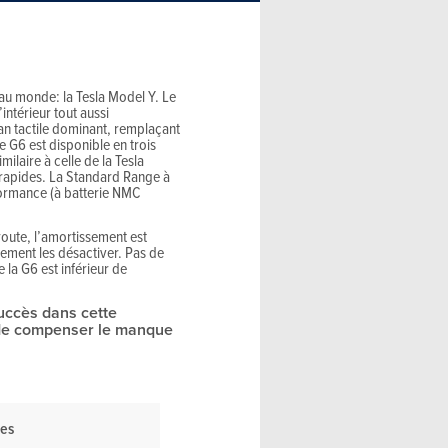
 au monde: la Tesla Model Y. Le
intérieur tout aussi
an tactile dominant, remplaçant
Le G6 est disponible en trois
aire à celle de la Tesla
 rapides. La Standard Range à
formance (à batterie NMC
route, l’amortissement est
lement les désactiver. Pas de
la G6 est inférieur de
uccès dans cette
t de compenser le manque
ées