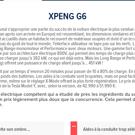
XPENG G6
eut s'approprier une partie du succès de la voiture électrique la plus vendue
n après son arrivée en Europe) est ressemblant, les dimensions similaires et l’
t accueillis dans un habitacle recouvert de matériaux souples et doté d’un écr
pas du goût de tout le monde, l'interface utilisateur ne tape pas sur les nerfs. 
ng Range monomoteur et Performance avec deux moteurs. Une gamme fort simil
ue par son architecture électrique 800V, qui permet des temps de charge plus
se charger jusqu’à 382 kW, ce qui est déjà extra. Mais les Long Range et Per
ing) offrent une puissance de charge allant jusqu’à… 451 kW !
duit par un temps d’environ 20 minutes pour passer de 10 à 80% de charge. En 
e poids des batteries. Les aides à la conduite sont bruyantes, mais on peut faci
e, même sur le réglage X-Mode offrant la plus forte régénération. Le prix de 
ui de la Tesla Model Y, avec, selon la version, de 42.990 à 51.990 €.
lectrique compétent qui a étudié de près les ingrédients du s
un prix légèrement plus doux que la concurrence. Cela perme
e.
s vite son ombre…
Aides à la conduite trop zél