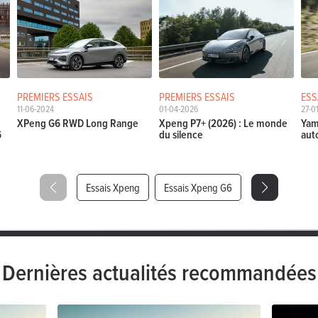
PREMIERS ESSAIS
PREMIERS ESSAIS
ESS
11-06-2024
01-04-2026
27-0
XPeng G6 RWD Long Range
Xpeng P7+ (2026) : Le monde
Yam
6
du silence
aut
Essais Xpeng
Essais Xpeng G6
Dernières actualités recommandées