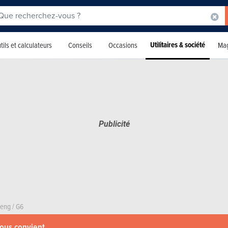
Utilitaires & société
tils et calculateurs
Conseils
Occasions
Mag
eng
/
G6
vous convient