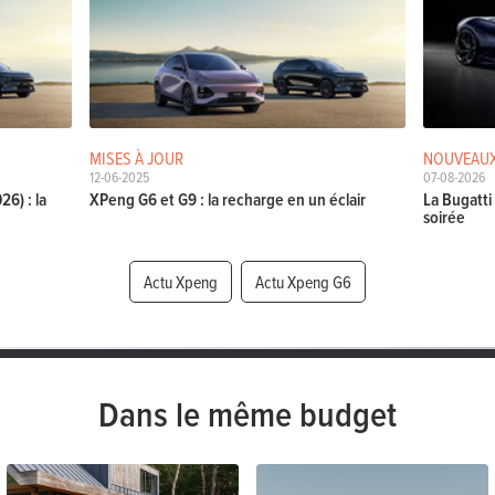
MISES À JOUR
NOUVEAUX
12-06-2025
07-08-2026
6) : la
XPeng G6 et G9 : la recharge en un éclair
La Bugatti
soirée
Actu Xpeng
Actu Xpeng G6
Dans le même budget