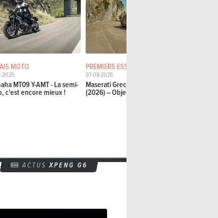
AIS MOTO
PREMIERS ESSAIS
PREMIERS E
1-2025
07-08-2026
07-08-2026
aha MT09 Y-AMT - La semi-
Maserati Grecale Folgore
Maserati Gr
o, c'est encore mieux !
(2026) – Objectif Macan?
(2026) – Un
ACTUS
XPENG G6