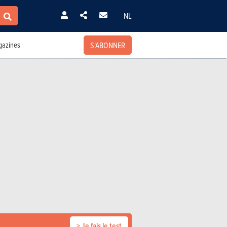
NL
S'ABONNER
azines
> Je fais le test