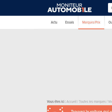
Marques/Prix
Actu
Essais
Ou
Vous êtes ici :
Accueil
/
Toutes les marques
/
Vo
Trouvez la voiture qui 