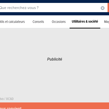
Utilitaires & société
tils et calculateurs
Conseils
Occasions
Mag
lvo
/
XC60
vous convient