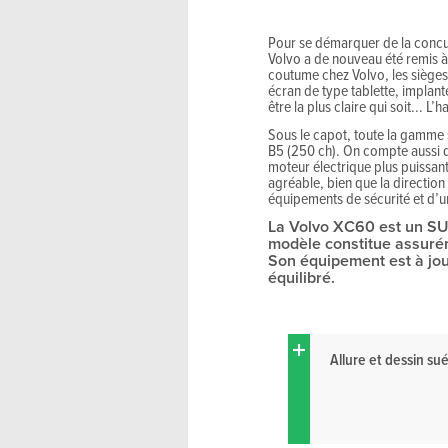
Pour se démarquer de la concur
Volvo a de nouveau été remis à
coutume chez Volvo, les sièges 
écran de type tablette, implan
être la plus claire qui soit... 
Sous le capot, toute la gamme 
B5 (250 ch). On compte aussi de
moteur électrique plus puissant
agréable, bien que la direction
équipements de sécurité et d’
La Volvo XC60 est un SUV 
modèle constitue assuré
Son équipement est à jou
équilibré.
Allure et dessin su