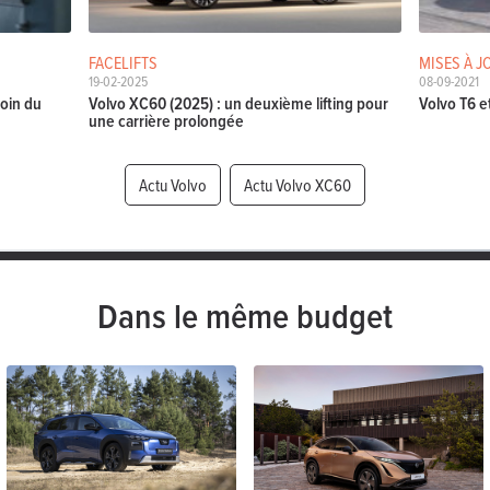
FACELIFTS
MISES À J
19-02-2025
08-09-2021
coin du
Volvo XC60 (2025) : un deuxième lifting pour
Volvo T6 e
une carrière prolongée
Actu Volvo
Actu Volvo XC60
Dans le même budget