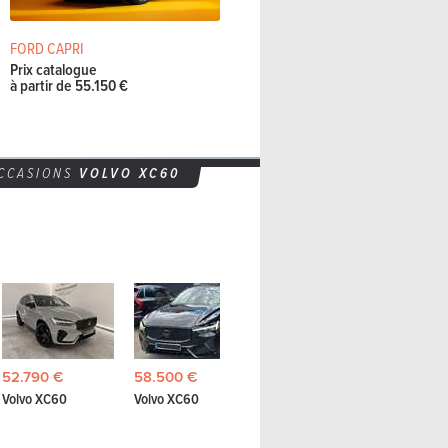
FORD CAPRI
Prix catalogue
à partir de 55.150 €
CCASIONS
VOLVO
XC60
45.990 €
54.450
52.790 €
58.500 €
Volvo XC60
Volvo X
Volvo XC60
Volvo XC60