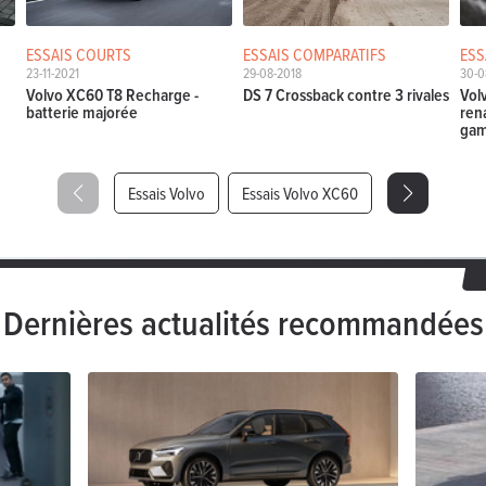
ESSAIS COURTS
ESSAIS COMPARATIFS
ESS
23-11-2021
29-08-2018
30-0
Volvo XC60 T8 Recharge -
DS 7 Crossback contre 3 rivales
Vol
batterie majorée
ren
ga
Essais Volvo
Essais Volvo XC60
Dernières actualités recommandées