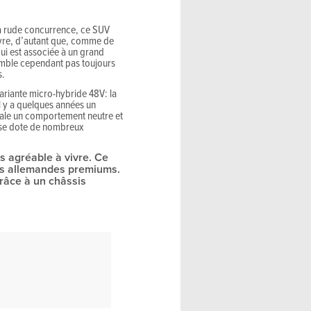
la rude concurrence, ce SUV
vivre, d’autant que, comme de
qui est associée à un grand
emble cependant pas toujours
s.
ariante micro-hybride 48V: la
l y a quelques années un
 étale un comportement neutre et
UV se dote de nombreux
ès agréable à vivre. Ce
es allemandes premiums.
râce à un châssis