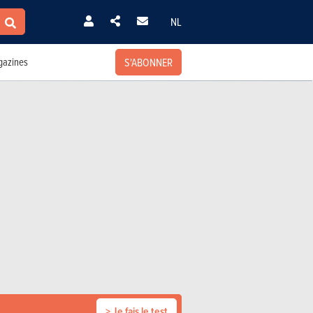
NL
S'ABONNER
azines
> Je fais le test