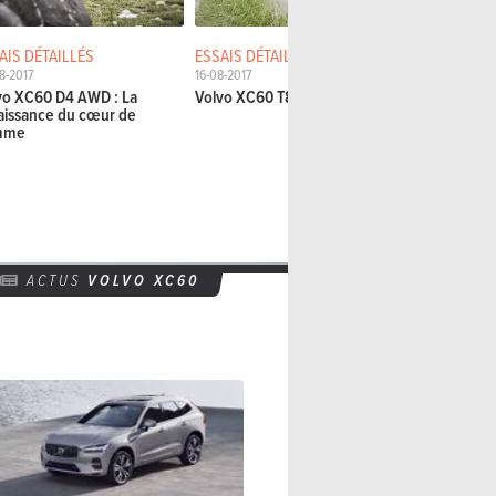
AIS DÉTAILLÉS
ESSAIS DÉTAILLÉS
PREMIERS E
8-2017
16-08-2017
19-05-2017
vo XC60 D4 AWD : La
Volvo XC60 T8 2017
Volvo XC60 
aissance du cœur de
mme
ACTUS
VOLVO XC60