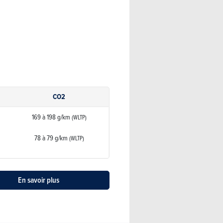
CO2
169 à 198 g/km
(WLTP)
78 à 79 g/km
(WLTP)
En savoir plus