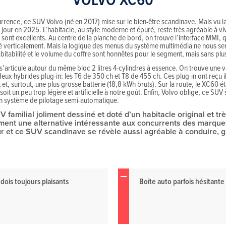
rence, ce SUV Volvo (né en 2017) mise sur le bien-être scandinave. Mais vu 
 jour en 2025. L’habitacle, au style moderne et épuré, reste très agréable à 
sont excellents. Au centre de la planche de bord, on trouve l’interface MMI, 
té verticalement. Mais la logique des menus du système multimédia ne nous s
L’habitabilité et le volume du coffre sont honnêtes pour le segment, mais sans plu
s’articule autour du même bloc 2 litres 4-cylindres à essence. On trouve une v
ux hybrides plug-in: les T6 de 350 ch et T8 de 455 ch. Ces plug-in ont reçu i
 et, surtout, une plus grosse batterie (18,8 kWh bruts). Sur la route, le XC60
 soit un peu trop légère et artificielle à notre goût. Enfin, Volvo oblige, ce S
un système de pilotage semi-automatique.
familial joliment dessiné et doté d’un habitacle original et tr
ment une alternative intéressante aux concurrents des marqu
r et ce SUV scandinave se révèle aussi agréable à conduire, g
édois toujours plaisants
Boîte auto parfois hésitante